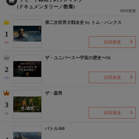
(ドキュメンタリー／教養)
08/06更新
第二次世界大戦全史 by トム・ハンクス
1
次回放送
(1)
ザ・ユニバース〜宇宙の歴史〜S6
2
次回放送
(2)
ザ・森男
3
次回放送
(-)
バトル360