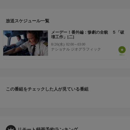
例ずつ取りあげて、それらの悲劇に共通する要因を検証してい
く。例えば国際紛争地帯の上空を飛行する際に遭遇する危険、離
着陸や操縦を急ぎすぎるパイロットが陥る落とし穴、コックピッ
放送スケジュール一覧
トの外からあるいは時に中からもたらされる意図的な破壊行為な
ど航空機事故には警戒し防止すべき先例となる危険がある。
メーデー！番外編：惨劇の全貌 ５「破
▼エピソード内容
壊工作」[二]
破壊工作により３機の旅客機が墜落する。エチオピアで旅客機が
8/26(水)
02:00～03:00
ハイジャックされ実現不可能な要求を突き付けられる。機長は燃
ナショナル ジオグラフィック
料切れで墜落する機体をなんとか不時着水させようとする。イタ
リアの旅客機が地中海上空で分解した。ミサイルの誤射か時限爆
弾か。調査官たちはなんとか真実を究明しようとする。アフリカ
の旅客機がナミビアに墜落した。フライトレコーダーを調べる調
査官たちは背筋も凍る信じられない結論に達する。
この番組をチェックした人が見ている番組
リモート録画予約ランキング