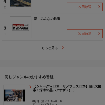
4
次回放送
(-)
新・みんなの鉄道
5
次回放送
(4)
もっと見る
同じジャンルのおすすめ番組
【シャークWEEK！サメフェス2026】[新]大捜
索！深海の黒いアオザメ(二)
8月7日(金) 23:00～00:00
アニマルプラネット