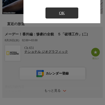
OK
直近の放送
メーデー！番外編：惨劇の全貌 ５「破壊工作」[二]
8月26日(水)
02:00〜03:00
Ch.651
ナショナル ジオグラフィック
カレンダー登録
番組詳細内容
もっと見る
▼番組概要
メーデー！航空機事故の真実と真相。その番外編：惨劇の全貌５
では各話ごとに歴史上有名なあるいは特筆すべき航空機事故を３