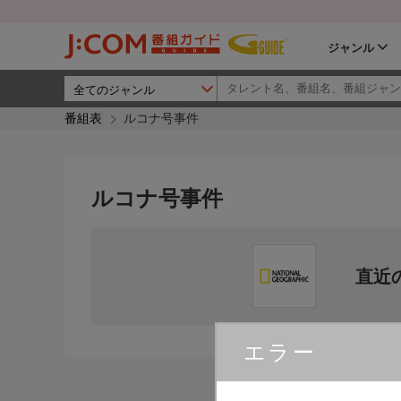
ジャンル
番組表
ルコナ号事件
ルコナ号事件
直近
エラー