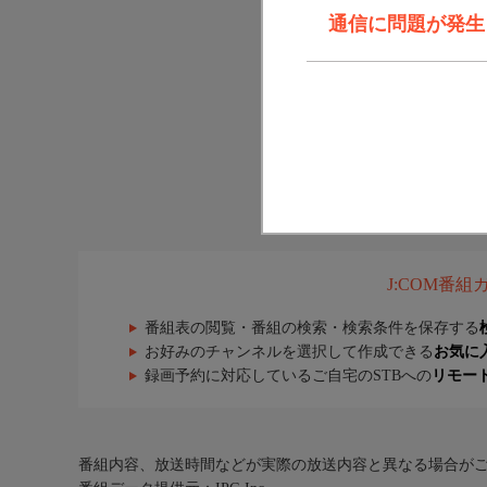
通信に問題が発生しま
J:COM番
番組表の閲覧・番組の検索・検索条件を保存する
お好みのチャンネルを選択して作成できる
お気に
録画予約に対応しているご自宅のSTBへの
リモー
番組内容、放送時間などが実際の放送内容と異なる場合が