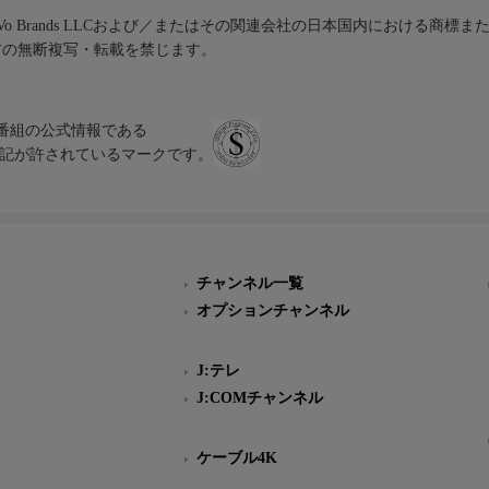
iVo Brands LLCおよび／またはその関連会社の日本国内における商標
材の無断複写・転載を禁じます。
、テレビ番組の公式情報である
スにのみ表記が許されているマークです。
チャンネル一覧
オプションチャンネル
J:テレ
J:COMチャンネル
ケーブル4K