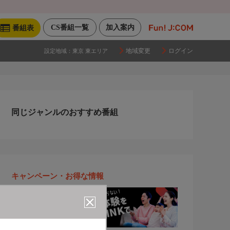
CS番組一覧
加入案内
番組表
地域変更
ログイン
設定地域：
東京 東エリア
同じジャンルのおすすめ番組
キャンペーン・お得な情報