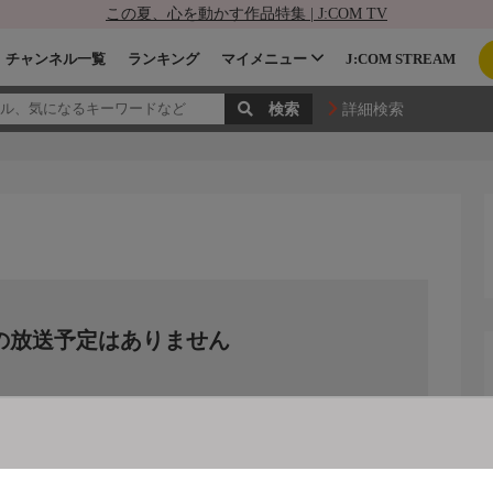
この夏、心を動かす作品特集 | J:COM TV
チャンネル一覧
ランキング
マイメニュー
J:COM STREAM
詳細検索
の放送予定はありません