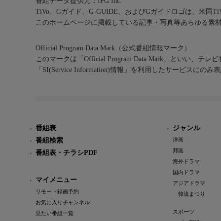
番組データ提供元：IPG Inc.
TiVo、Gガイド、G-GUIDE、およびGガイドロゴは、米国T
このホームページに掲載している記事・写真等あらゆる素
Official Program Data Mark（公式番組情報マーク）
このマークは「Official Program Data Mark」といい
「SI(Service Information)情報」を利用したサービ
番組表
ジャンル
番組検索
洋画
邦画
番組表・チラシPDF
海外ドラマ
国内ドラマ
マイメニュー
アジアドラマ
リモート録画予約
韓流まつり
お気に入りチャンネル
スポーツ
見たい番組一覧