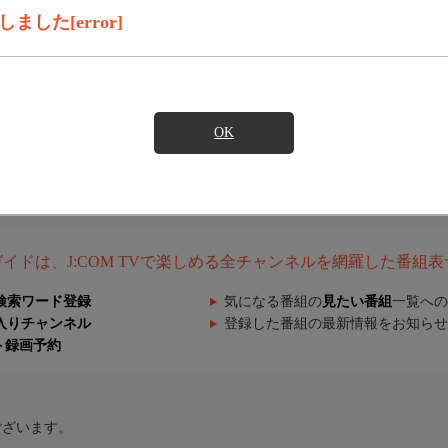
した[error]
OK
組ガイドは、J:COM TVで楽しめる全チャンネルを網羅した番組
検索ワード登録
気になる番組の
見たい番組
一覧への
入りチャンネル
登録した番組の最新情報をお知らせ
ト録画予約
ございます。