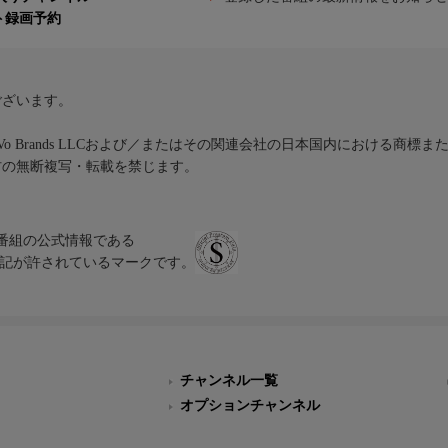
ト録画予約
ございます。
iVo Brands LLCおよび／またはその関連会社の日本国内における商標
材の無断複写・転載を禁じます。
、テレビ番組の公式情報である
スにのみ表記が許されているマークです。
チャンネル一覧
オプションチャンネル