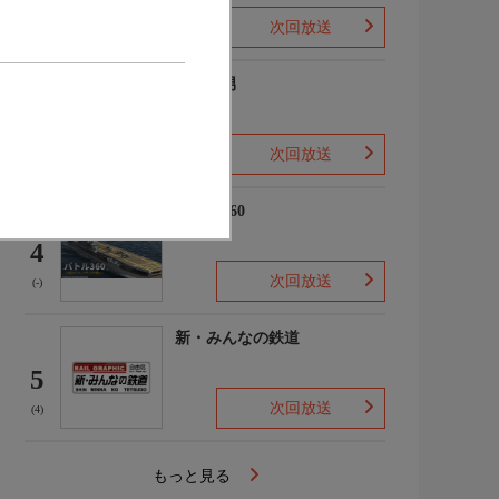
次回放送
(2)
ザ・森男
3
次回放送
(-)
バトル360
4
次回放送
(-)
新・みんなの鉄道
5
次回放送
(4)
もっと見る