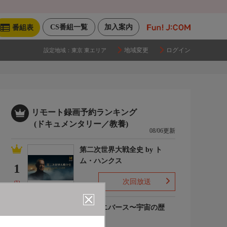
CS番組一覧
加入案内
番組表
地域変更
ログイン
設定地域：
東京 東エリア
リモート録画予約ランキング
(ドキュメンタリー／教養)
08/06更新
第二次世界大戦全史 by ト
ム・ハンクス
1
次回放送
(1)
ザ・ユニバース〜宇宙の歴
史〜S6
2