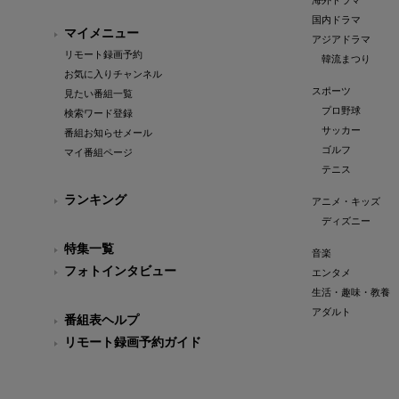
海外ドラマ
国内ドラマ
マイメニュー
アジアドラマ
リモート録画予約
韓流まつり
お気に入りチャンネル
スポーツ
見たい番組一覧
プロ野球
検索ワード登録
サッカー
番組お知らせメール
ゴルフ
マイ番組ページ
テニス
ランキング
アニメ・キッズ
ディズニー
特集一覧
音楽
フォトインタビュー
エンタメ
生活・趣味・教養
アダルト
番組表ヘルプ
リモート録画予約ガイド