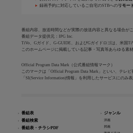
録画予約に対応しているご自宅のSTBへの
リモー
番組内容、放送時間などが実際の放送内容と異なる場合が
番組データ提供元：IPG Inc.
TiVo、Gガイド、G-GUIDE、およびGガイドロゴは、米国T
このホームページに掲載している記事・写真等あらゆる素
Official Program Data Mark（公式番組情報マーク）
このマークは「Official Program Data Mark」といい
「SI(Service Information)情報」を利用したサービ
番組表
ジャンル
番組検索
洋画
邦画
番組表・チラシPDF