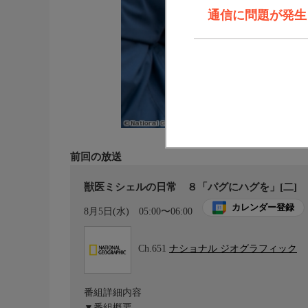
通信に問題が発生しま
前回の放送
獣医ミシェルの日常 ８「パグにハグを」[二]
カレンダー登録
8月5日(水)
05:00〜06:00
Ch.651
ナショナル ジオグラフィック
番組詳細内容
▼番組概要