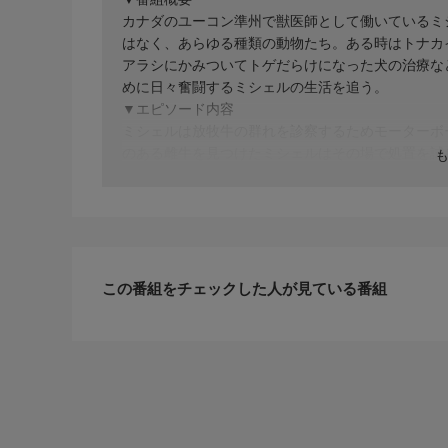
カナダのユーコン準州で獣医師として働いているミ
はなく、あらゆる種類の動物たち。ある時はトナカ
アラシにかみついてトゲだらけになった犬の治療な
めに日々奮闘するミシェルの生活を追う。
▼エピソード内容
ミシェルは放牧牛の群れを診察するためモーターボ
のある雌牛を見つけたミシェルはその場で処置を試
戦を強いられる。その一方で、オークリー家の老犬
療所に運び込まれる。不安に駆られながらも冷静に
に？
この番組をチェックした人が見ている番組