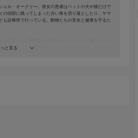
シェル・オークリー。彼女の患者はペットの犬や猫だけで
イの頭部に残ってしまった古い角を切り落としたり、ヤマ
ども診療所で行っている。動物たちの安全と健康を守るた
ートに乗って人里離れた牧場へ向かう。そこで膝にしこり
みるが、タフで強情な雌牛には鎮静剤が効かず、思わぬ苦
もっと見る
デイジーが呼吸不全に陥り、意識がぼんやりした状態で診
症状を分析し、心不全を疑うミシェル。診断の結果はいか