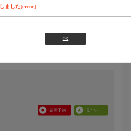
した[error]
OK
録画予約
見たい