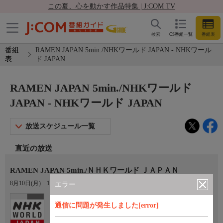
この夏、心を動かす作品特集 | J:COM TV
検索
CS番組一覧
番組表
番組
RAMEN JAPAN 5min./NHKワールド JAPAN - NHKワール
表
ド JAPAN
RAMEN JAPAN 5min./NHKワールド
JAPAN - NHKワールド JAPAN
放送スケジュール一覧
直近の放送
RAMEN JAPAN 5min./ＮＨＫワールド ＪＡＰＡＮ
8月10日(月)
14:25〜14:30
エラー
Ch.307
通信に問題が発生しました[error]
NHKワールド JAPAN