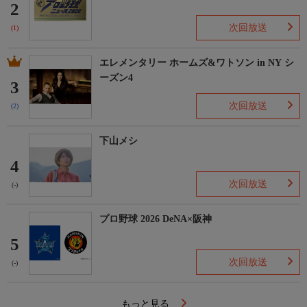
2
次回放送
(1)
エレメンタリー ホームズ&ワトソン in NY シ
ーズン4
3
次回放送
(2)
下山メシ
4
次回放送
(-)
プロ野球 2026 DeNA×阪神
5
次回放送
(-)
もっと見る