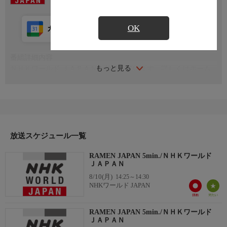
OK
カレンダー登録
アプリ視聴
放送前
番組詳細内容
もっと見る
ＮＨＫワールド ＪＡＰＡＮを放送しています。詳しくはホーム
ページをご覧ください。 nhk.jp/nhkworld
放送スケジュール一覧
RAMEN JAPAN 5min./ＮＨＫワールド
ＪＡＰＡＮ
8/10(月)
14:25～14:30
NHKワールド JAPAN
RAMEN JAPAN 5min./ＮＨＫワールド
ＪＡＰＡＮ