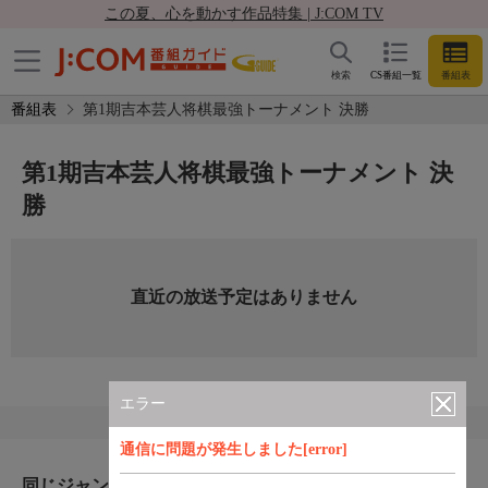
この夏、心を動かす作品特集 | J:COM TV
検索
CS番組一覧
番組表
番組表
第1期吉本芸人将棋最強トーナメント 決勝
第1期吉本芸人将棋最強トーナメント 決
勝
直近の放送予定はありません
エラー
通信に問題が発生しました[error]
同じジャンルのおすすめ番組