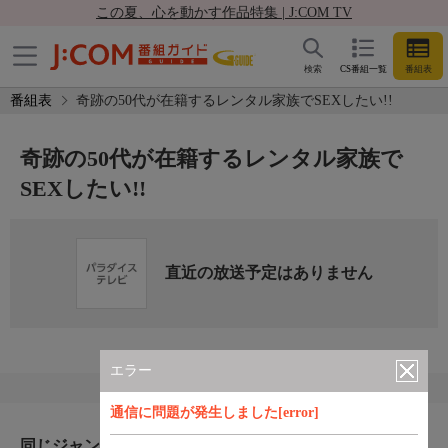
この夏、心を動かす作品特集 | J:COM TV
検索
CS番組一覧
番組表
番組表
奇跡の50代が在籍するレンタル家族でSEXしたい!!
奇跡の50代が在籍するレンタル家族で
SEXしたい!!
直近の放送予定はありません
エラー
通信に問題が発生しました[error]
同じジャンルのおすすめ番組