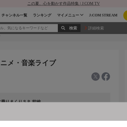
この夏、心を動かす作品特集 | J:COM TV
チャンネル一覧
ランキング
マイメニュー
J:COM STREAM
詳細検索
ブ
・アニメ・音楽ライブ
乗りまくりＳＰ 前編