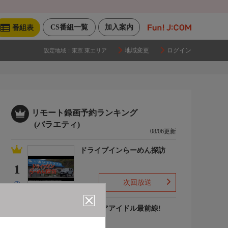
CS番組一覧
加入案内
番組表
地域変更
ログイン
設定地域：
東京 東エリア
リモート録画予約ランキング
(バラエティ)
08/06更新
ドライブインらーめん探訪
1
次回放送
(2)
グラビアアイドル最前線!
2