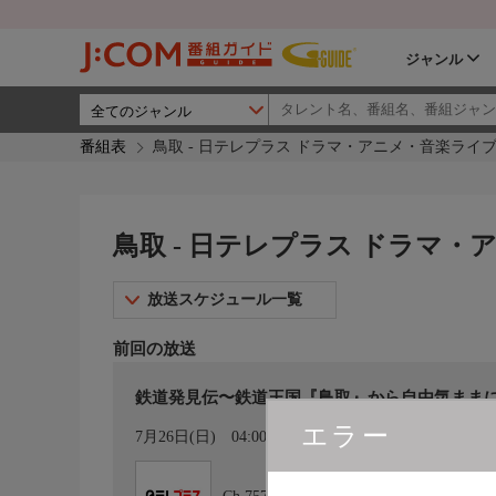
ジャンル
番組表
鳥取 - 日テレプラス ドラマ・アニメ・音楽ライ
鳥取 - 日テレプラス ドラマ
放送スケジュール一覧
前回の放送
鉄道発見伝〜鉄道王国『鳥取』から自由気ままに
エラー
カレンダー登録
7月26日(日)
04:00〜05:00