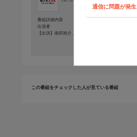
Ch.757
日テレプラス ドラマ・アニメ
通信に問題が発生しま
番組詳細内容
出演者
【出演】南田裕介、瀧野由美子、岡安章介（ななめ
この番組をチェックした人が見ている番組