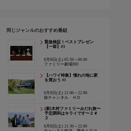
同じジャンルのおすすめ番組
緊急検証！ベストプレゼン
【一挙】#3
8月8日(土) 05:50～06:00
ファミリー劇場HD
【ハワイ特集】憧れの地に家
を買おう #1
8月8日(土) 21:00～22:00
旅チャンネル ＨＤ
[新]木村ファミリーみだれ旅〜
予定調和はキライです〜２＃
２
8月8日(土) 21:30～22:00
チャンネル銀河 歴史ドラマ・