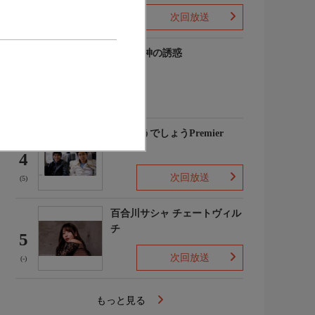
次回放送
(-)
谷碧 女神の誘惑
3
(-)
水曜どうでしょうPremier
4
次回放送
(5)
百合川サシャ チェートヴィル
チ
5
次回放送
(-)
もっと見る