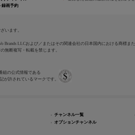
ト録画予約
ございます。
iVo Brands LLCおよび／またはその関連会社の日本国内における商標
材の無断複写・転載を禁じます。
、テレビ番組の公式情報である
スにのみ表記が許されているマークです。
チャンネル一覧
オプションチャンネル