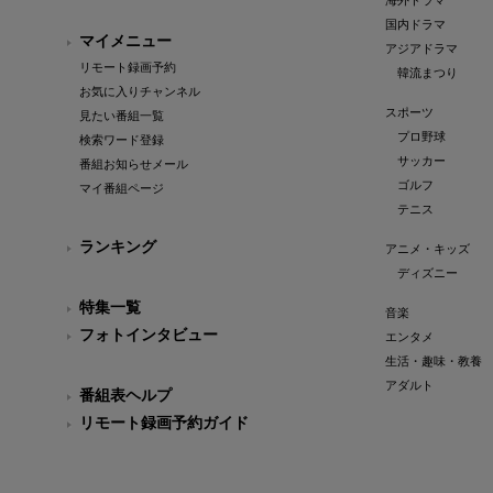
海外ドラマ
国内ドラマ
マイメニュー
アジアドラマ
リモート録画予約
韓流まつり
お気に入りチャンネル
スポーツ
見たい番組一覧
プロ野球
検索ワード登録
サッカー
番組お知らせメール
ゴルフ
マイ番組ページ
テニス
ランキング
アニメ・キッズ
ディズニー
特集一覧
音楽
フォトインタビュー
エンタメ
生活・趣味・教養
アダルト
番組表ヘルプ
リモート録画予約ガイド