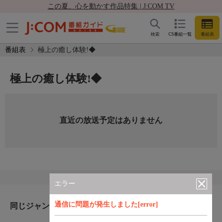
この夏、心を動かす作品特集 | J:COM TV
検索
CS番組一覧
番組表
番組表
極上の癒し体験!◆
極上の癒し体験!◆
直近の放送予定はありません
エラー
通信に問題が発生しました[error]
同じジャンルのおすすめ番組