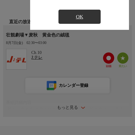
OK
直近の放送
壮観劇場▼麦秋 黄金色の絨毯
8月7日(金)
02:30〜03:00
Ch.10
J:テレ
カレンダー登録
番組詳細内容
もっと見る
“秋が二度来る”と称されるほど美しい麦畑。栃木市は「二条大
麦」で全国1位の産出額を誇り、豊かなビール文化を全国へ広げ
てきた。晩秋の種まき、冬の麦踏み、波のようにそよぐ春の青
麦…。そして迎えた麦秋、夕日に照らされひときわ輝きを増す大