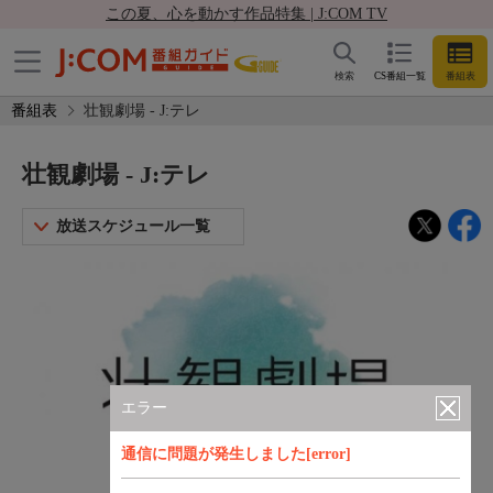
この夏、心を動かす作品特集 | J:COM TV
検索
CS番組一覧
番組表
番組表
壮観劇場 - J:テレ
壮観劇場 - J:テレ
放送スケジュール一覧
エラー
通信に問題が発生しました[error]