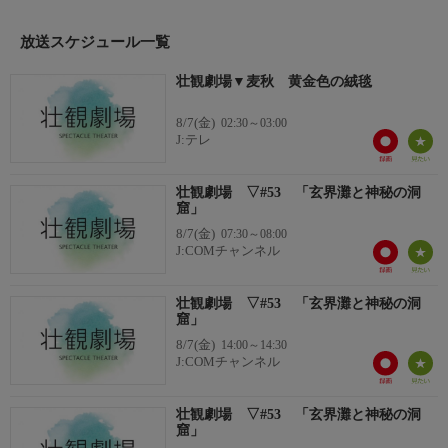
地。ここには麦が生み出す様々な色彩がある。麦と人が紡ぐ物語
を高精細の映像美と共に描く。
放送スケジュール一覧
壮観劇場▼麦秋 黄金色の絨毯
8/7(金)
02:30～03:00
J:テレ
壮観劇場 ▽#53 「玄界灘と神秘の洞
窟」
8/7(金)
07:30～08:00
J:COMチャンネル
壮観劇場 ▽#53 「玄界灘と神秘の洞
窟」
8/7(金)
14:00～14:30
J:COMチャンネル
壮観劇場 ▽#53 「玄界灘と神秘の洞
窟」