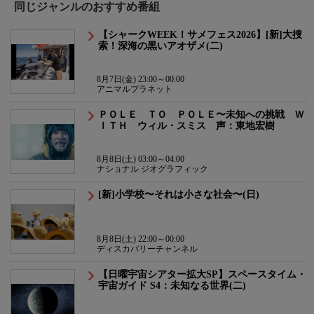
同じジャンルのおすすめ番組
【シャークWEEK！サメフェス2026】[新]大捜
索！深海の黒いアオザメ(二)
8月7日(金) 23:00～00:00
アニマルプラネット
ＰＯＬＥ ＴＯ ＰＯＬＥ〜未知への挑戦 Ｗ
ＩＴＨ ウィル・スミス 声：東地宏樹
8月8日(土) 03:00～04:00
ナショナル ジオグラフィック
[新]小学校〜それは小さな社会〜(日)
8月8日(土) 22:00～00:00
ディスカバリーチャンネル
【日曜宇宙シアター拡大SP】スペースタイム・
宇宙ガイド S4：未知なる世界(二)