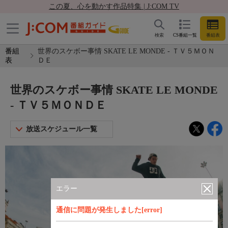
この夏、心を動かす作品特集 | J:COM TV
検索
CS番組一覧
番組表
番組
世界のスケボー事情 SKATE LE MONDE - ＴＶ５ＭＯＮ
表
ＤＥ
世界のスケボー事情 SKATE LE MONDE
- ＴＶ５ＭＯＮＤＥ
放送スケジュール一覧
エラー
通信に問題が発生しました[error]