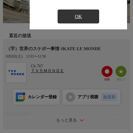
OK
直近の放送
（字）世界のスケボー事情 SKATE LE MONDE
8月8日(土)
12:01〜12:58
Ch.767
ＴＶ５ＭＯＮＤＥ
カレンダー登録
アプリ視聴
放送前
番組詳細内容
もっと見る
スケートボーダーたちは分け隔てのないコミュニティーを築き、
彼らの友愛には伝統や文化の壁がない。マチュー・シールが、世