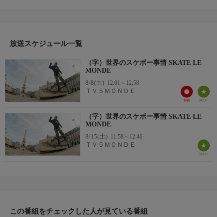
界中のスケートボーダーたちを訪ね歩く。
司会：マチュー・シール
監督：マチュー・フォンテーヌ、パスカル・ブルアール、ジャン
＝パスカル・モルノー ほか
放送スケジュール一覧
制作国：カナダ（シーズン2、2022年）
（字）世界のスケボー事情 SKATE LE
MONDE
8/8(土)
12:01～12:58
ＴＶ５ＭＯＮＤＥ
（字）世界のスケボー事情 SKATE LE
MONDE
8/15(土)
11:58～12:46
ＴＶ５ＭＯＮＤＥ
この番組をチェックした人が見ている番組