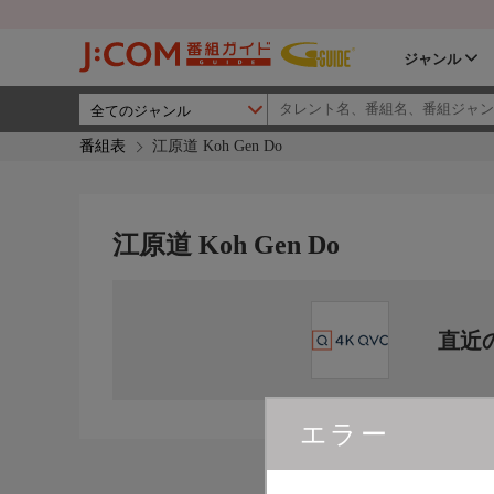
ジャンル
番組表
江原道 Koh Gen Do
江原道 Koh Gen Do
直近
エラー