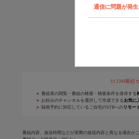
通信に問題が発生しま
J:COM番
番組表の閲覧・番組の検索・検索条件を保存する
お好みのチャンネルを選択して作成できる
お気に
録画予約に対応しているご自宅のSTBへの
リモー
番組内容、放送時間などが実際の放送内容と異なる場合が