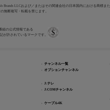
iVo Brands LLCおよび／またはその関連会社の日本国内における商標
材の無断複写・転載を禁じます。
、テレビ番組の公式情報である
スにのみ表記が許されているマークです。
チャンネル一覧
オプションチャンネル
J:テレ
J:COMチャンネル
ケーブル4K