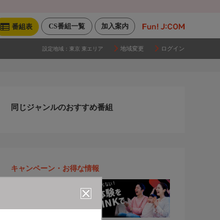
CS番組一覧
加入案内
番組表
地域変更
ログイン
設定地域：
東京 東エリア
同じジャンルのおすすめ番組
キャンペーン・お得な情報