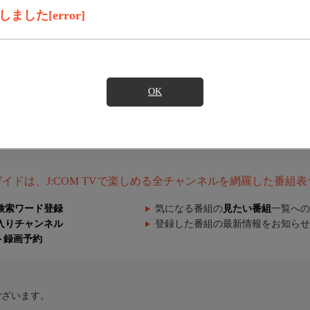
した[error]
OK
組ガイドは、J:COM TVで楽しめる全チャンネルを網羅した番組
検索ワード登録
気になる番組の
見たい番組
一覧への
入りチャンネル
登録した番組の最新情報をお知らせ
ト録画予約
ございます。