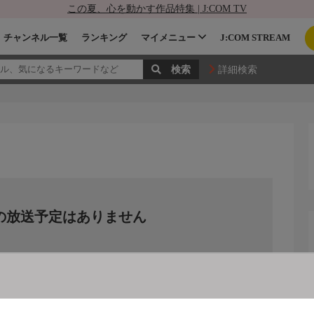
この夏、心を動かす作品特集 | J:COM TV
チャンネル一覧
ランキング
マイメニュー
J:COM STREAM
詳細検索
の放送予定はありません