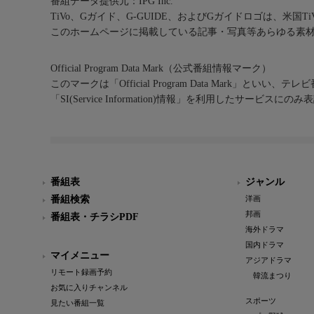
番組データ提供元：IPG Inc.
TiVo、Gガイド、G-GUIDE、およびGガイドロゴは、米国T
このホームページに掲載している記事・写真等あらゆる素
Official Program Data Mark（公式番組情報マーク）
このマークは「Official Program Data Mark」といい
「SI(Service Information)情報」を利用したサービ
番組表
ジャンル
番組検索
洋画
邦画
番組表・チラシPDF
海外ドラマ
国内ドラマ
マイメニュー
アジアドラマ
リモート録画予約
韓流まつり
お気に入りチャンネル
スポーツ
見たい番組一覧