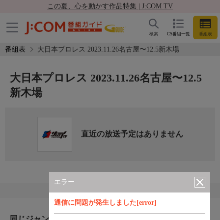
この夏、心を動かす作品特集 | J:COM TV
検索
CS番組一覧
番組表
番組表
大日本プロレス 2023.11.26名古屋〜12.5新木場
大日本プロレス 2023.11.26名古屋〜12.5
新木場
直近の放送予定はありません
エラー
通信に問題が発生しました[error]
同じジャンルのおすすめ番組