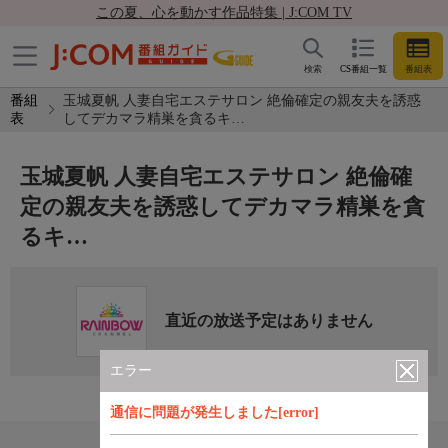
この夏、心を動かす作品特集 | J:COM TV
検索
CS番組一覧
番組表
番組
玉城夏帆 人妻自宅エステサロン 絶倫確定の親友夫を誘惑
表
してデカマラ精巣を貪るキ…
玉城夏帆 人妻自宅エステサロン 絶倫確
定の親友夫を誘惑してデカマラ精巣を貪
るキ…
直近の放送予定はありません
エラー
通信に問題が発生しました[error]