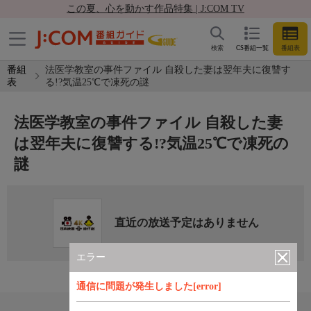
この夏、心を動かす作品特集 | J:COM TV
検索
CS番組一覧
番組表
番組
法医学教室の事件ファイル 自殺した妻は翌年夫に復讐す
表
る!?気温25℃で凍死の謎
法医学教室の事件ファイル 自殺した妻
は翌年夫に復讐する!?気温25℃で凍死の
謎
直近の放送予定はありません
エラー
通信に問題が発生しました[error]