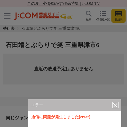
この夏、心を動かす作品特集 | J:COM TV
検索
CS番組一覧
番組表
番組表
石田靖とぶらりで笑 三重県津市6
石田靖とぶらりで笑 三重県津市6
直近の放送予定はありません
エラー
通信に問題が発生しました[error]
同じジャンルのおすすめ番組