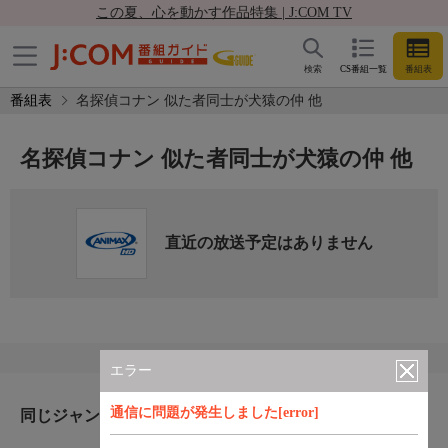
この夏、心を動かす作品特集 | J:COM TV
検索
CS番組一覧
番組表
番組表
名探偵コナン 似た者同士が犬猿の仲 他
名探偵コナン 似た者同士が犬猿の仲 他
直近の放送予定はありません
エラー
通信に問題が発生しました[error]
同じジャンルのおすすめ番組