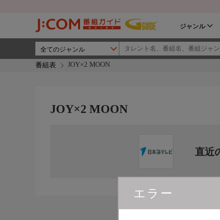
ジャンル
JOY×2 MOON
番組表
JOY×2 MOON
直近
エラー