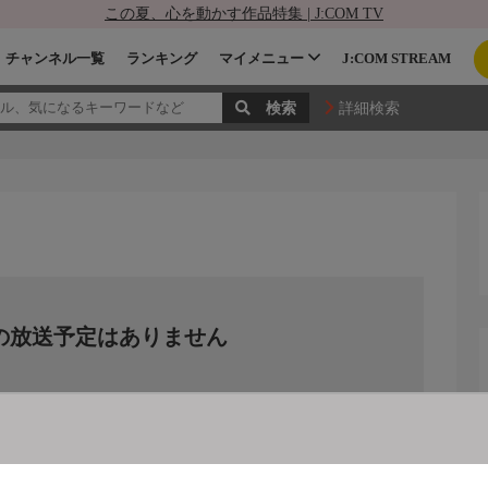
この夏、心を動かす作品特集 | J:COM TV
チャンネル一覧
ランキング
マイメニュー
J:COM STREAM
詳細検索
の放送予定はありません