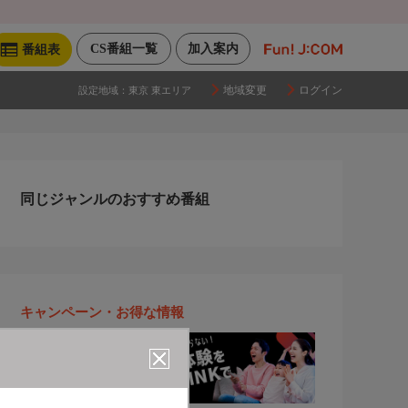
CS番組一覧
加入案内
番組表
地域変更
ログイン
設定地域：
東京 東エリア
同じジャンルのおすすめ番組
キャンペーン・お得な情報