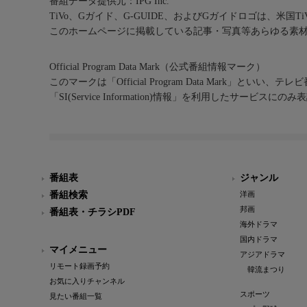
番組データ提供元：IPG Inc.
TiVo、Gガイド、G-GUIDE、およびGガイドロゴは、米国T
このホームページに掲載している記事・写真等あらゆる素
Official Program Data Mark（公式番組情報マーク）
このマークは「Official Program Data Mark」といい
「SI(Service Information)情報」を利用したサービ
番組表
ジャンル
番組検索
洋画
邦画
番組表・チラシPDF
海外ドラマ
国内ドラマ
マイメニュー
アジアドラマ
リモート録画予約
韓流まつり
お気に入りチャンネル
スポーツ
見たい番組一覧