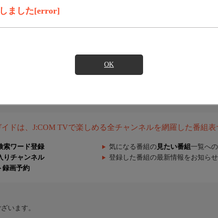
した[error]
OK
組ガイドは、J:COM TVで楽しめる全チャンネルを網羅した番組
検索ワード登録
気になる番組の
見たい番組
一覧への
入りチャンネル
登録した番組の最新情報をお知らせ
ト録画予約
ございます。