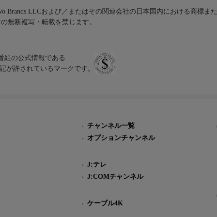
iVo Brands LLCおよび／またはその関連会社の日本国内における商標
材の無断複写・転載を禁じます。
、テレビ番組の公式情報である
スにのみ表記が許されているマークです。
チャンネル一覧
オプションチャンネル
J:テレ
J:COMチャンネル
ケーブル4K