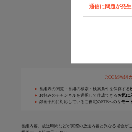
通信に問題が発生しま
J:COM番
番組表の閲覧・番組の検索・検索条件を保存する
お好みのチャンネルを選択して作成できる
お気に
録画予約に対応しているご自宅のSTBへの
リモー
番組内容、放送時間などが実際の放送内容と異なる場合が