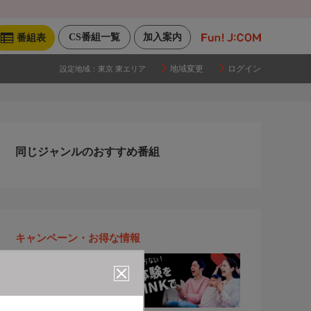
CS番組一覧
加入案内
番組表
地域変更
ログイン
設定地域：
東京 東エリア
同じジャンルのおすすめ番組
キャンペーン・お得な情報