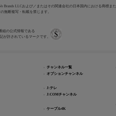
iVo Brands LLCおよび／またはその関連会社の日本国内における商標
材の無断複写・転載を禁じます。
、テレビ番組の公式情報である
スにのみ表記が許されているマークです。
チャンネル一覧
オプションチャンネル
J:テレ
J:COMチャンネル
ケーブル4K