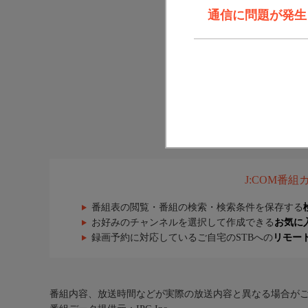
通信に問題が発生しま
J:COM番
番組表の閲覧・番組の検索・検索条件を保存する
お好みのチャンネルを選択して作成できる
お気に
録画予約に対応しているご自宅のSTBへの
リモー
番組内容、放送時間などが実際の放送内容と異なる場合が