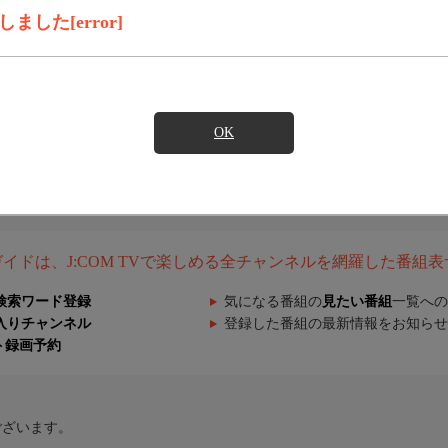
した[error]
OK
組ガイドは、J:COM TVで楽しめる全チャンネルを網羅した番組
検索ワード登録
気になる番組の
見たい番組
一覧への
入りチャンネル
登録した番組の最新情報をお知らせ
ト録画予約
ございます。