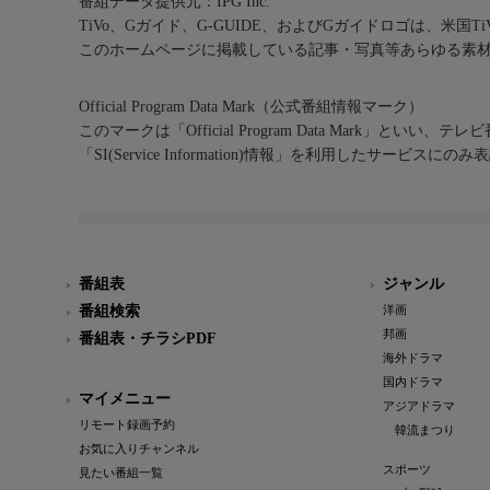
番組データ提供元：IPG Inc.
TiVo、Gガイド、G-GUIDE、およびGガイドロゴは、米国T
このホームページに掲載している記事・写真等あらゆる素
Official Program Data Mark（公式番組情報マーク）
このマークは「Official Program Data Mark」といい
「SI(Service Information)情報」を利用したサービ
番組表
ジャンル
番組検索
洋画
邦画
番組表・チラシPDF
海外ドラマ
国内ドラマ
マイメニュー
アジアドラマ
リモート録画予約
韓流まつり
お気に入りチャンネル
スポーツ
見たい番組一覧