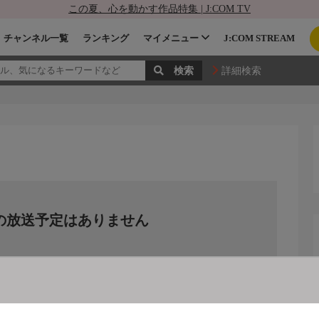
この夏、心を動かす作品特集 | J:COM TV
チャンネル一覧
ランキング
マイメニュー
J:COM STREAM
詳細検索
の放送予定はありません