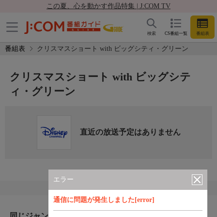
この夏、心を動かす作品特集 | J:COM TV
検索
CS番組一覧
番組表
番組表
クリスマスショート with ビッグシティ・グリーン
クリスマスショート with ビッグシテ
ィ・グリーン
直近の放送予定はありません
エラー
通信に問題が発生しました[error]
同じジャンルのおすすめ番組