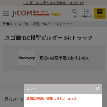
この夏、心を動かす作品特集 | J:COM TV
検索
CS番組一覧
番組表
番組表
スゴ腕!RC模型ビルダー S4:トラック
スゴ腕!RC模型ビルダー S4:トラック
直近の放送予定はありません
エラー
通信に問題が発生しました[error]
同じジャンルのおすすめ番組