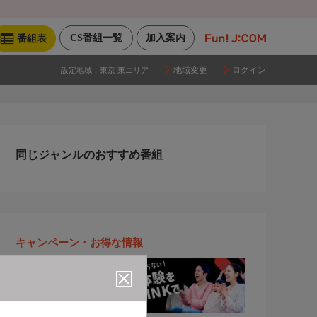
CS番組一覧
加入案内
番組表
地域変更
ログイン
設定地域：
東京 東エリア
同じジャンルのおすすめ番組
キャンペーン・お得な情報