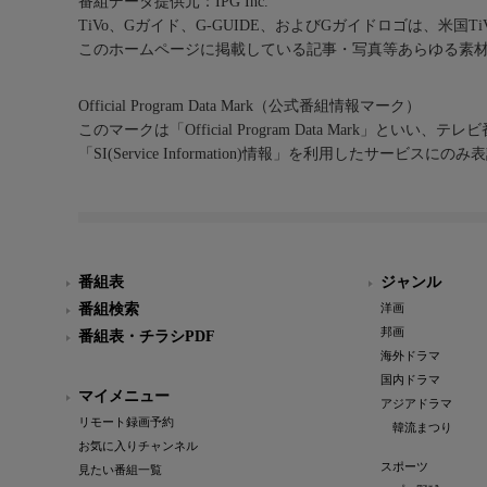
番組データ提供元：IPG Inc.
TiVo、Gガイド、G-GUIDE、およびGガイドロゴは、米国T
このホームページに掲載している記事・写真等あらゆる素
Official Program Data Mark（公式番組情報マーク）
このマークは「Official Program Data Mark」といい
「SI(Service Information)情報」を利用したサービ
番組表
ジャンル
番組検索
洋画
邦画
番組表・チラシPDF
海外ドラマ
国内ドラマ
マイメニュー
アジアドラマ
リモート録画予約
韓流まつり
お気に入りチャンネル
スポーツ
見たい番組一覧