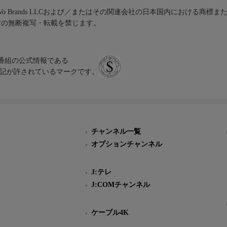
iVo Brands LLCおよび／またはその関連会社の日本国内における商標
材の無断複写・転載を禁じます。
、テレビ番組の公式情報である
スにのみ表記が許されているマークです。
チャンネル一覧
オプションチャンネル
J:テレ
J:COMチャンネル
ケーブル4K