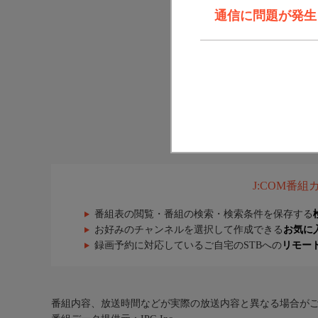
通信に問題が発生しま
J:COM番
番組表の閲覧・番組の検索・検索条件を保存する
お好みのチャンネルを選択して作成できる
お気に
録画予約に対応しているご自宅のSTBへの
リモー
番組内容、放送時間などが実際の放送内容と異なる場合が