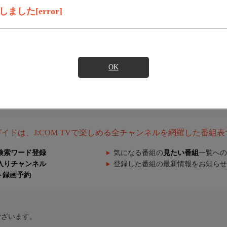
した[error]
OK
組ガイドは、J:COM TVで楽しめる全チャンネルを網羅した番組
検索ワード登録
気になる番組の
見たい番組
一覧への
入りチャンネル
登録した番組の最新情報をお知らせ
ト録画予約
ございます。