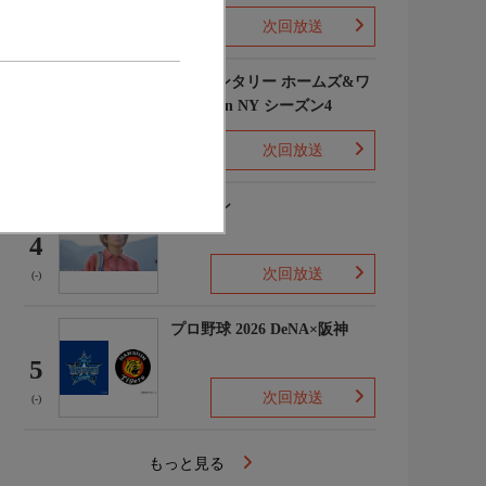
次回放送
(1)
エレメンタリー ホームズ&ワ
トソン in NY シーズン4
3
次回放送
(2)
下山メシ
4
次回放送
(-)
プロ野球 2026 DeNA×阪神
5
次回放送
(-)
もっと見る