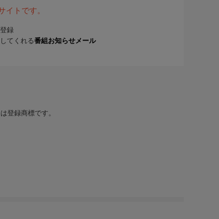
表サイトです。
登録
してくれる
番組お知らせメール
または登録商標です。