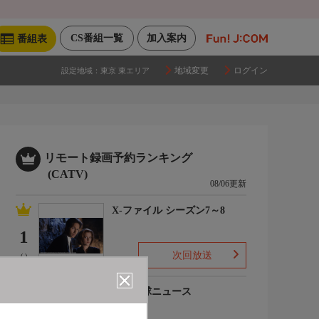
CS番組一覧
加入案内
番組表
地域変更
ログイン
設定地域：
東京 東エリア
リモート録画予約ランキング
(CATV)
08/06更新
X-ファイル シーズン7～8
1
次回放送
(-)
プロ野球ニュース
2