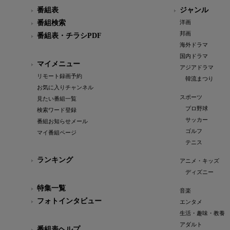
番組表
ジャンル
番組検索
洋画
邦画
番組表・チラシPDF
海外ドラマ
国内ドラマ
マイメニュー
アジアドラマ
リモート録画予約
韓流まつり
お気に入りチャンネル
スポーツ
見たい番組一覧
プロ野球
検索ワード登録
サッカー
番組お知らせメール
ゴルフ
マイ番組ページ
テニス
ランキング
アニメ・キッズ
ディズニー
特集一覧
音楽
フォトインタビュー
エンタメ
生活・趣味・教養
アダルト
番組表ヘルプ