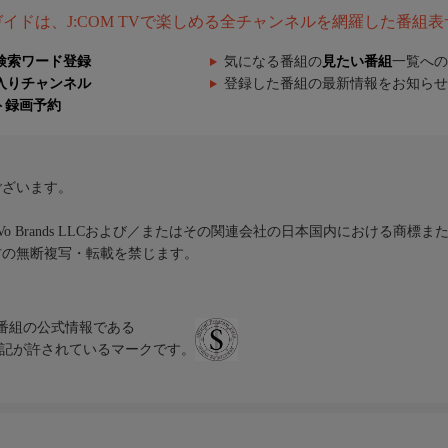
組ガイドは、J:COM TVで楽しめる全チャンネルを網羅した番組
検索ワード登録
気になる番組の
見たい番組
一覧への
入りチャンネル
登録した番組の最新情報をお知らせ
ト録画予約
ございます。
iVo Brands LLCおよび／またはその関連会社の日本国内における商標
材の無断複写・転載を禁じます。
、テレビ番組の公式情報である
スにのみ表記が許されているマークです。