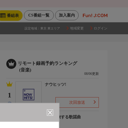
CS番組一覧
加入案内
番組表
地域変更
ログイン
設定地域：
東京 東エリア
リモート録画予約ランキング
(音楽)
08/06更新
ナウヒッツ!
1
次回放送
(2)
列車で旅する歌謡曲
2