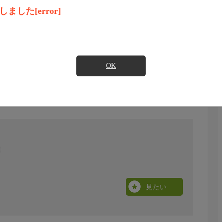
した[error]
OK
見たい