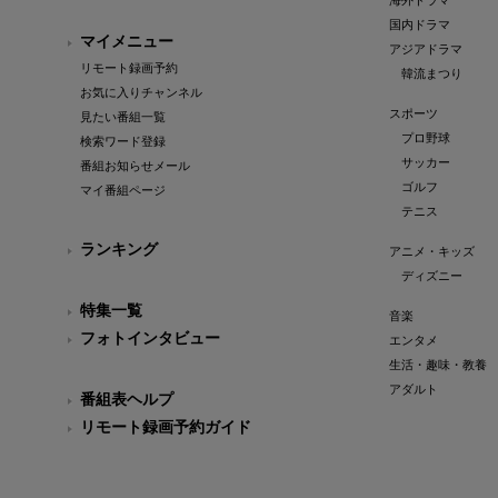
海外ドラマ
国内ドラマ
マイメニュー
アジアドラマ
リモート録画予約
韓流まつり
お気に入りチャンネル
スポーツ
見たい番組一覧
プロ野球
検索ワード登録
サッカー
番組お知らせメール
ゴルフ
マイ番組ページ
テニス
ランキング
アニメ・キッズ
ディズニー
特集一覧
音楽
フォトインタビュー
エンタメ
生活・趣味・教養
アダルト
番組表ヘルプ
リモート録画予約ガイド