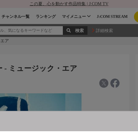
この夏、心を動かす作品特集 | J:COM TV
チャンネル一覧
ランキング
マイメニュー
J:COM STREAM
詳細検索
・エア
 - ミュージック・エア