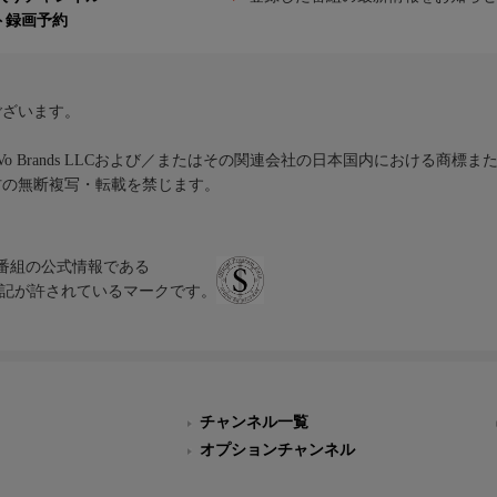
ト録画予約
ございます。
iVo Brands LLCおよび／またはその関連会社の日本国内における商標
材の無断複写・転載を禁じます。
、テレビ番組の公式情報である
スにのみ表記が許されているマークです。
チャンネル一覧
オプションチャンネル