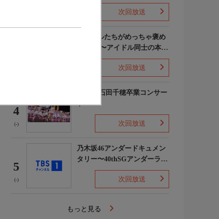
次回放送
(5)
ライバルたちがめっちゃ褒め
てくる!〜アイドル同士の本音
3
レビューSP〜
次回放送
(8)
STU48 石田千穂卒業コンサー
ト
4
次回放送
(-)
乃木坂46アンダードキュメン
タリー〜40thSGアンダーライ
5
ブ舞台裏〜
次回放送
(-)
もっと見る