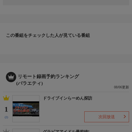
ドン・ワイルドマンとマイク・ベイカーが、フロリダに潜む最恐
にどう猛な動物たちに会うため、危険を顧みずサメたちと泳ぎ、
エバーグレーズの湿地を進む。
この番組をチェックした人が見ている番組
リモート録画予約ランキング
(バラエティ)
08/06更新
ドライブインらーめん探訪
1
次回放送
(2)
グラビアアイドル最前線!