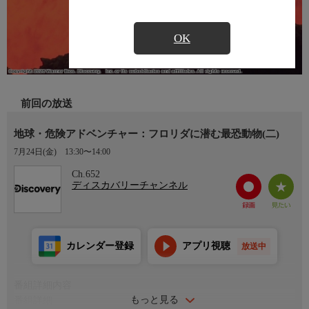
OK
前回の放送
地球・危険アドベンチャー：フロリダに潜む最恐動物(二)
7月24日(金)
13:30〜14:00
Ch.652
ディスカバリーチャンネル
カレンダー登録
アプリ視聴
放送中
番組詳細内容
もっと見る
番組詳細