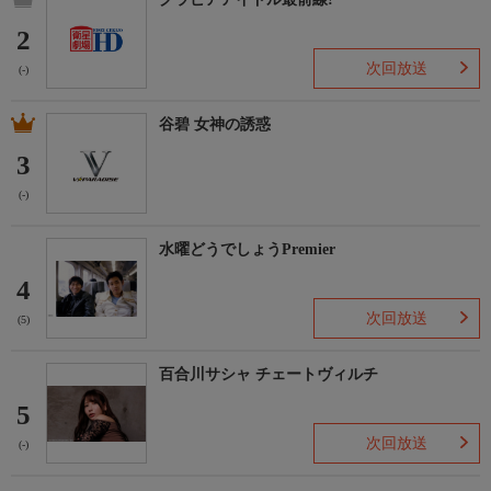
2
次回放送
(-)
谷碧 女神の誘惑
3
(-)
水曜どうでしょうPremier
4
次回放送
(5)
百合川サシャ チェートヴィルチ
5
次回放送
(-)