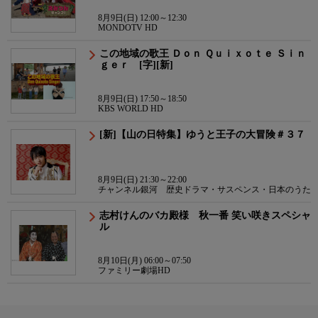
8月9日(日) 12:00～12:30
MONDOTV HD
この地域の歌王 Ｄｏｎ Ｑｕｉｘｏｔｅ Ｓｉｎ
ｇｅｒ [字][新]
8月9日(日) 17:50～18:50
KBS WORLD HD
[新]【山の日特集】ゆうと王子の大冒険＃３７
8月9日(日) 21:30～22:00
チャンネル銀河 歴史ドラマ・サスペンス・日本のうた
志村けんのバカ殿様 秋一番 笑い咲きスペシャ
ル
8月10日(月) 06:00～07:50
ファミリー劇場HD