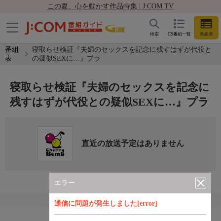
この夏、心を動かす作品特集 | J:COM TV
検索
CS番組一覧
番組表
番組
寝取らせ検証『夫婦のセックスを記念に残すはずが代役と
表
の疑似SEXに…』プラ
寝取らせ検証『夫婦のセックスを記念に
残すはずが代役との疑似SEXに…』プラ
直近の放送予定はありません
エラー
通信に問題が発生しました[error]