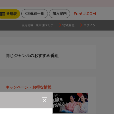
CS番組一覧
加入案内
番組表
地域変更
ログイン
設定地域：
東京 東エリア
同じジャンルのおすすめ番組
キャンペーン・お得な情報