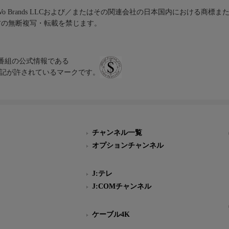
iVo Brands LLCおよび／またはその関連会社の日本国内における商標
材の無断複写・転載を禁じます。
、テレビ番組の公式情報である
スにのみ表記が許されているマークです。
チャンネル一覧
オプションチャンネル
J:テレ
J:COMチャンネル
ケーブル4K