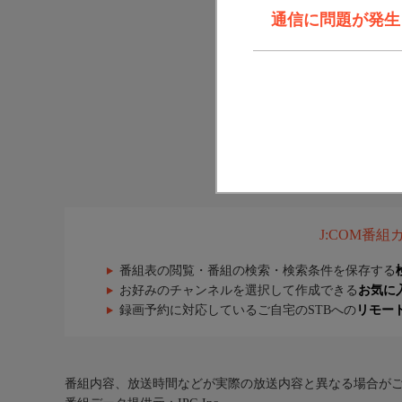
通信に問題が発生しま
J:COM番
番組表の閲覧・番組の検索・検索条件を保存する
お好みのチャンネルを選択して作成できる
お気に
録画予約に対応しているご自宅のSTBへの
リモー
番組内容、放送時間などが実際の放送内容と異なる場合が