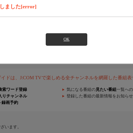
した[error]
OK
組ガイドは、J:COM TVで楽しめる全チャンネルを網羅した番組
検索ワード登録
気になる番組の
見たい番組
一覧への
入りチャンネル
登録した番組の最新情報をお知らせ
ト録画予約
ございます。