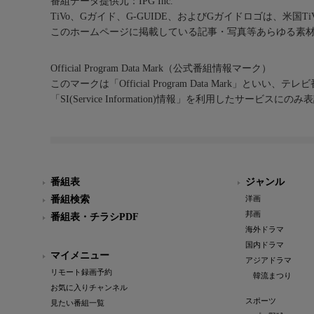
番組データ提供元：IPG Inc.
TiVo、Gガイド、G-GUIDE、およびGガイドロゴは、米国T
このホームページに掲載している記事・写真等あらゆる素
Official Program Data Mark（公式番組情報マーク）
このマークは「Official Program Data Mark」といい
「SI(Service Information)情報」を利用したサービ
番組表
ジャンル
番組検索
洋画
邦画
番組表・チラシPDF
海外ドラマ
国内ドラマ
マイメニュー
アジアドラマ
リモート録画予約
韓流まつり
お気に入りチャンネル
スポーツ
見たい番組一覧