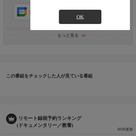
カレンダー登録
アプリ視聴
放送中
OK
番組詳細内容
もっと見る
神様をお迎えする為、6年に1度開催される大分県大分市の「賀来
の市 大名行列」。参勤交代を彷彿とさせる衣装に身を包み、200
人を超える人たちが行列をなします
この番組をチェックした人が見ている番組
リモート録画予約ランキング
(ドキュメンタリー／教養)
08/06更新