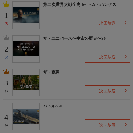
第二次世界大戦全史 by トム・ハンクス
1
次回放送
(1)
ザ・ユニバース〜宇宙の歴史〜S6
2
次回放送
(2)
ザ・森男
3
次回放送
(-)
バトル360
4
次回放送
(-)