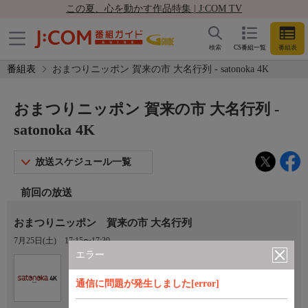
この夏、心を動かす作品特集 | J:COM TV
検索
CS番組一覧
番組表
番組表
おまつりニッポン 賀来の市 大名行列 - satonoka 4K
おまつりニッポン 賀来の市 大名行列 -
satonoka 4K
放送スケジュール一覧
前回の放送
おまつりニッポン 賀来の市 大名行列
7月25日(土)
17:15〜17:30
エラー
Ch.420
satonoka 4K
通信に問題が発生しました[error]