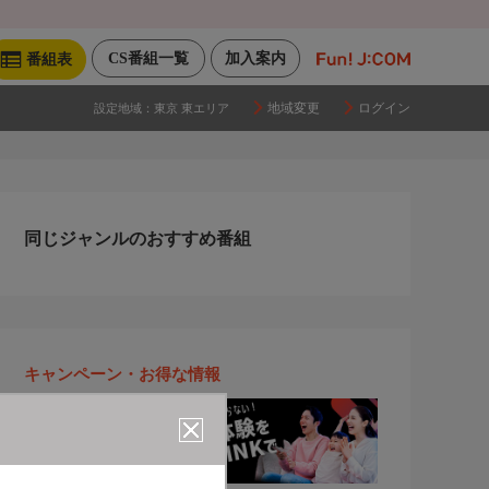
CS番組一覧
加入案内
番組表
地域変更
ログイン
設定地域：
東京 東エリア
同じジャンルのおすすめ番組
キャンペーン・お得な情報