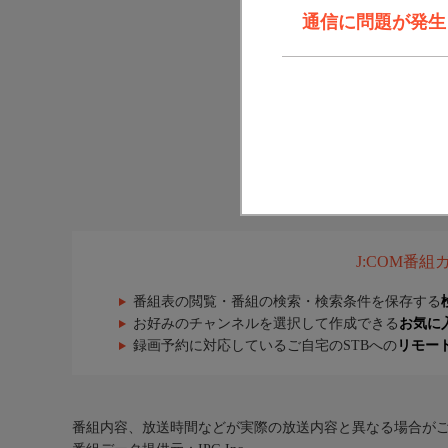
通信に問題が発生しま
J:COM番
番組表の閲覧・番組の検索・検索条件を保存する
お好みのチャンネルを選択して作成できる
お気に
録画予約に対応しているご自宅のSTBへの
リモー
番組内容、放送時間などが実際の放送内容と異なる場合が