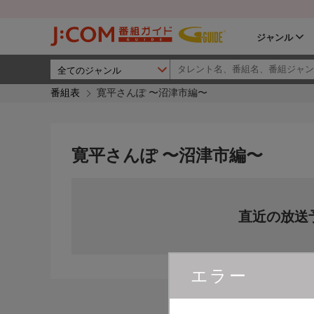
ジャンル
番組表
寛平さんぽ 〜沼津市編〜
寛平さんぽ 〜沼津市編〜
直近の放送
エラー