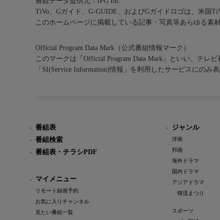
番組データ提供元：IPG Inc.
TiVo、Gガイド、G-GUIDE、およびGガイドロゴは、米国T
このホームページに掲載している記事・写真等あらゆる素
Official Program Data Mark（公式番組情報マーク）
このマークは「Official Program Data Mark」といい
「SI(Service Information)情報」を利用したサービ
番組表
ジャンル
番組検索
洋画
邦画
番組表・チラシPDF
海外ドラマ
国内ドラマ
マイメニュー
アジアドラマ
リモート録画予約
韓流まつり
お気に入りチャンネル
スポーツ
見たい番組一覧