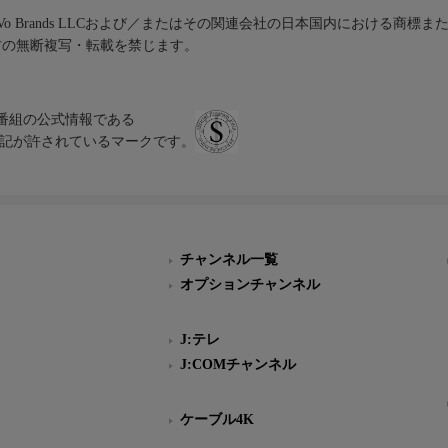
iVo Brands LLCおよび／またはその関連会社の日本国内における商標
材の無断複写・転載を禁じます。
、テレビ番組の公式情報である
スにのみ表記が許されているマークです。
チャンネル一覧
オプションチャンネル
J:テレ
J:COMチャンネル
ケーブル4K