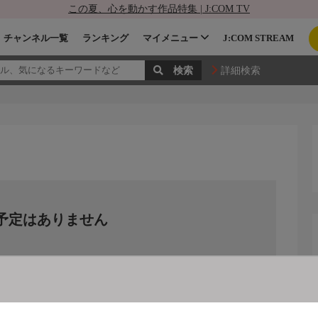
この夏、心を動かす作品特集 | J:COM TV
チャンネル一覧
ランキング
マイメニュー
J:COM STREAM
詳細検索
予定はありません