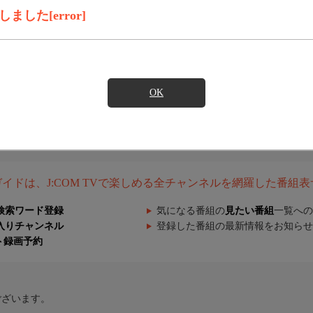
した[error]
OK
組ガイドは、J:COM TVで楽しめる全チャンネルを網羅した番組
検索ワード登録
気になる番組の
見たい番組
一覧への
入りチャンネル
登録した番組の最新情報をお知らせ
ト録画予約
ございます。