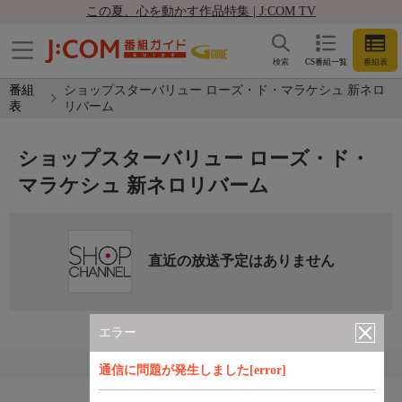
この夏、心を動かす作品特集 | J:COM TV
検索
CS番組一覧
番組表
番組
ショップスターバリュー ローズ・ド・マラケシュ 新ネロ
表
リバーム
ショップスターバリュー ローズ・ド・
マラケシュ 新ネロリバーム
直近の放送予定はありません
エラー
通信に問題が発生しました[error]