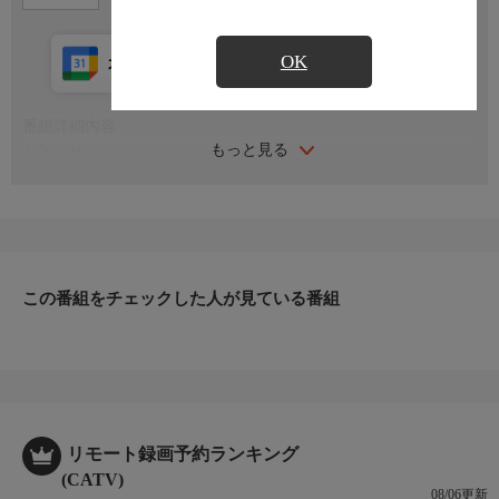
OK
カレンダー登録
アプリ視聴
放送中
番組詳細内容
もっと見る
お知らせ
日本初のショッピング専門チャンネルとして1996年にスタート。
ファッション、ビューティー、ホームグッズ、グルメなど、バイ
ヤーが厳選した商品を24時間ご紹介。世界中の逸品に出会う喜び
を生放送ならではの臨場感と一緒にお楽しみください。
＊ライブ放送につき、番組および商品内容に変更が生じる場合も
この番組をチェックした人が見ている番組
ございます。
ＨＰ：https://www.shopch.jp
リモート録画予約ランキング
(CATV)
08/06更新