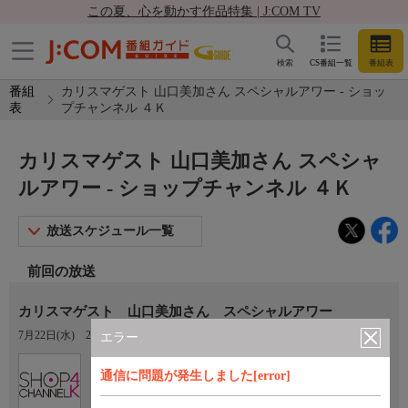
この夏、心を動かす作品特集 | J:COM TV
検索
CS番組一覧
番組表
番組
カリスマゲスト 山口美加さん スペシャルアワー - ショッ
表
プチャンネル ４Ｋ
カリスマゲスト 山口美加さん スペシャ
ルアワー - ショップチャンネル ４Ｋ
放送スケジュール一覧
前回の放送
カリスマゲスト 山口美加さん スペシャルアワー
7月22日(水)
22:00〜23:00
エラー
Ch.430
通信に問題が発生しました[error]
ショップチャンネル ４Ｋ