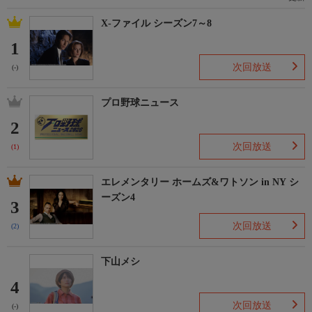
X-ファイル シーズン7～8
1
次回放送
(-)
プロ野球ニュース
2
次回放送
(1)
エレメンタリー ホームズ&ワトソン in NY シ
ーズン4
3
次回放送
(2)
下山メシ
4
次回放送
(-)