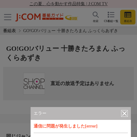
この夏、心を動かす作品特集 | J:COM TV
検索
CS番組一覧
番組表
番組表
GO!GO!バリュー 十勝きたろまん ふっくらあずき
GO!GO!バリュー 十勝きたろまん ふっ
くらあずき
直近の放送予定はありません
エラー
通信に問題が発生しました[error]
同じジャンルのおすすめ番組