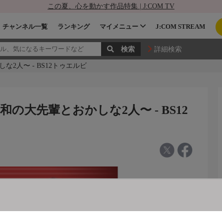
この夏、心を動かす作品特集 | J:COM TV
チャンネル一覧
ランキング
マイメニュー
J:COM STREAM
詳細検索
2人〜 - BS12トゥエルビ
大先輩とおかしな2人〜 - BS12