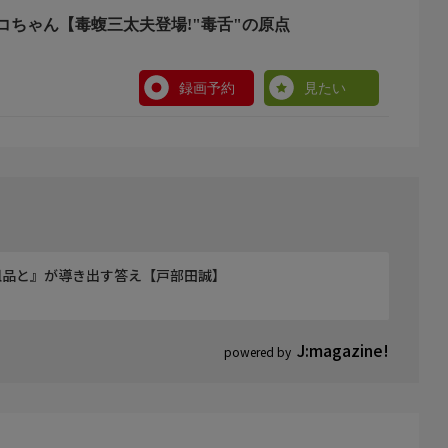
コちゃん【毒蝮三太夫登場!"毒舌"の原点
グ!!】
。
となり、彼らを「鶴瓶ちゃん」「サワコちゃん」と呼ぶよう
録画予約
見たい
。他では見せないゲストの素顔にとことん迫っていきま
粗品と』が導き出す答え【戸部田誠】
J:magazine!
powered by