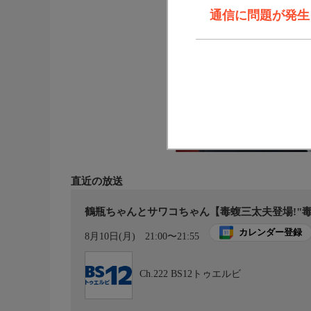
通信に問題が発生しま
直近の放送
鶴瓶ちゃんとサワコちゃん【毒蝮三太夫登場!"毒舌
カレンダー登録
8月10日(月)
21:00〜21:55
Ch.222
BS12トゥエルビ