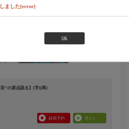
した[error]
OK
"の原点語る】[字][再]
録画予約
見たい