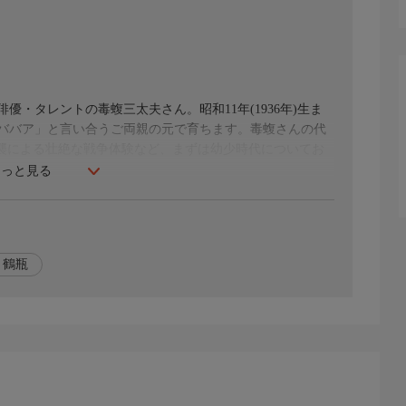
優・タレントの毒蝮三太夫さん。昭和11年(1936年)生ま
ババア」と言い合うご両親の元で育ちます。毒蝮さんの代
空襲による壮絶な戦争体験など、まずは幼少時代についてお
もっと見る
盟友、落語家・立川談志さんと学生時代に出会った話や、
改名裏話についても語っていただきました。「あんなヤツ
鶴瓶
亡き立川談志さんにも"毒蝮節"を噴射しつつ、談志さんへ
ら高齢者と触れ合いながら、自分自身も元気に長生きするた
ないユニークな返答の数々は必見です!