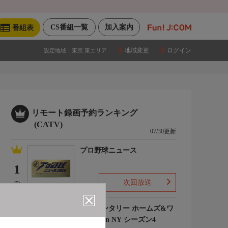
CS番組一覧
加入案内
番組表
地域変更
ログイン
設定地域：
東京 東エリア
リモート録画予約ランキング
(CATV)
07/30更新
プロ野球ニュース
1
次回放送
(5)
エレメンタリー ホームズ&ワ
トソン in NY シーズン4
2