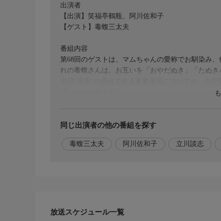
出演者
【出演】笑福亭鶴瓶、阿川佐和子
【ゲスト】毒蝮三太夫
番組内容
第68回のゲストは、マムちゃんの愛称でお馴染み、俳
れの毒蝮さんは、お互いを「おやだぬき」「たぬき
名詞"毒舌"の原点である家庭環境についてや、大
話しいただきます。
番組内容2
また、芸能活動を始めて以降のお話では、同い年で
同じ出演者の他の番組を探す
ウルトラマン出演時のエピソード、毒蝮三太夫への
毒蝮三太夫
阿川佐和子
立川談志
長生きしてごらんよ、迷惑かけて大変だよ」と今は
の溢れる思いや感謝も語って頂きました。
番組内容3
御年90歳!客員教授として介護や福祉に関わり、自
めの活動に取り組む毒蝮さん。その年齢を感じさせ
放送スケジュール一覧