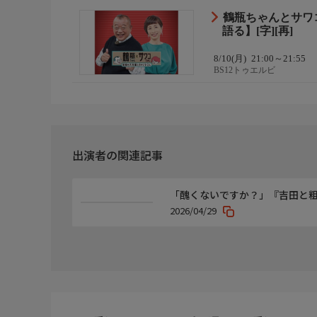
番組内容4
鶴瓶ちゃんとサワ
【笑福亭鶴瓶と阿川佐和子がダブルMCとして初タッ
語る】[字][再]
芸能界でも大御所クラスの笑福亭鶴瓶と阿川佐和子
芸能界随一の聞き上手で引き出し上手な2人がMC
8/10(月)
21:00～21:55
な昭和の大先輩をゲストに迎えるトークバラエティ
BS12トゥエルビ
す。
出演者の関連記事
「醜くないですか？」『吉田と
2026/04/29