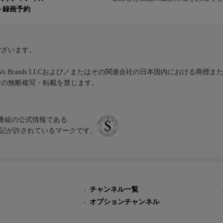
ト録画予約
ございます。
iVo Brands LLCおよび／またはその関連会社の日本国内における商標
材の無断複写・転載を禁じます。
、テレビ番組の公式情報である
スにのみ表記が許されているマークです。
チャンネル一覧
オプションチャンネル