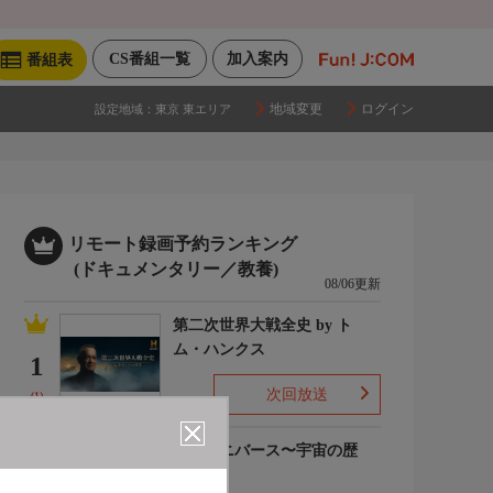
CS番組一覧
加入案内
番組表
地域変更
ログイン
設定地域：
東京 東エリア
リモート録画予約ランキング
(ドキュメンタリー／教養)
08/06更新
第二次世界大戦全史 by ト
ム・ハンクス
1
次回放送
(1)
ザ・ユニバース〜宇宙の歴
史〜S6
2