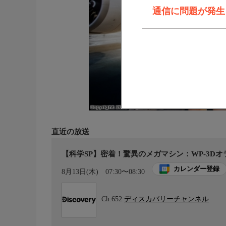
通信に問題が発生しま
直近の放送
【科学SP】密着！驚異のメガマシン：WP-3Dオ
カレンダー登録
8月13日(木)
07:30〜08:30
Ch.652
ディスカバリーチャンネル