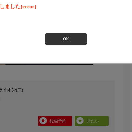
した[error]
OK
ライオン(二)
録画予約
見たい