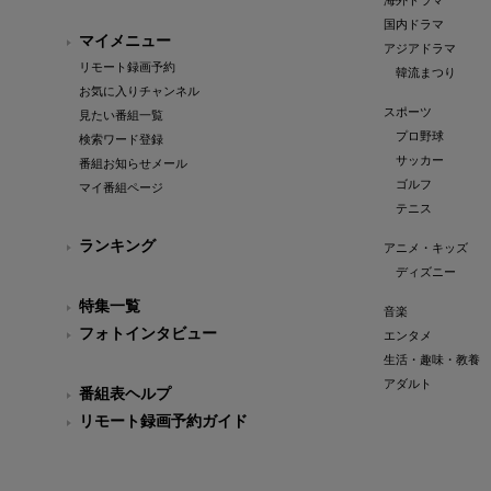
海外ドラマ
国内ドラマ
マイメニュー
アジアドラマ
リモート録画予約
韓流まつり
お気に入りチャンネル
スポーツ
見たい番組一覧
プロ野球
検索ワード登録
サッカー
番組お知らせメール
ゴルフ
マイ番組ページ
テニス
ランキング
アニメ・キッズ
ディズニー
特集一覧
音楽
フォトインタビュー
エンタメ
生活・趣味・教養
アダルト
番組表ヘルプ
リモート録画予約ガイド