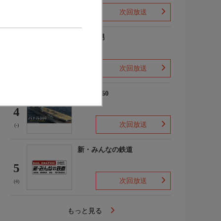
次回放送
(2)
ザ・森男
3
次回放送
(-)
バトル360
4
次回放送
(-)
新・みんなの鉄道
5
次回放送
(4)
もっと見る