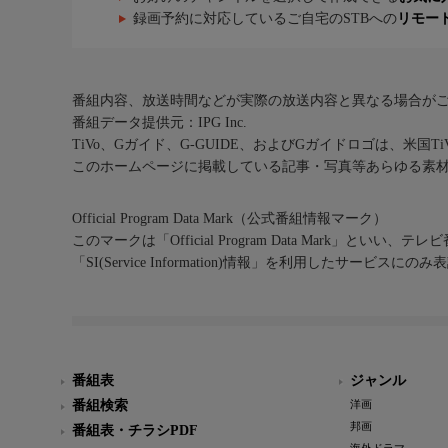
録画予約に対応しているご自宅のSTBへの
リモー
番組内容、放送時間などが実際の放送内容と異なる場合が
番組データ提供元：IPG Inc.
TiVo、Gガイド、G-GUIDE、およびGガイドロゴは、米国T
このホームページに掲載している記事・写真等あらゆる素
Official Program Data Mark（公式番組情報マーク）
このマークは「Official Program Data Mark」といい
「SI(Service Information)情報」を利用したサービ
番組表
ジャンル
番組検索
洋画
邦画
番組表・チラシPDF