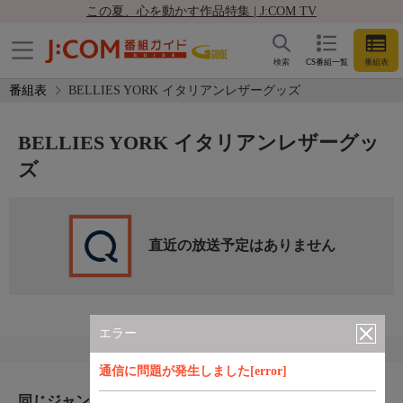
この夏、心を動かす作品特集 | J:COM TV
検索
CS番組一覧
番組表
番組表
BELLIES YORK イタリアンレザーグッズ
BELLIES YORK イタリアンレザーグッ
ズ
直近の放送予定はありません
エラー
通信に問題が発生しました[error]
同じジャンルのおすすめ番組