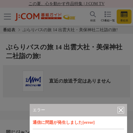
この夏、心を動かす作品特集 | J:COM TV
検索
CS番組一覧
番組表
番組表
ぶらりバスの旅 14 出雲大社・美保神社二社詣の旅!
ぶらりバスの旅 14 出雲大社・美保神社
二社詣の旅!
直近の放送予定はありません
エラー
通信に問題が発生しました[error]
同じジャンルのおすすめ番組