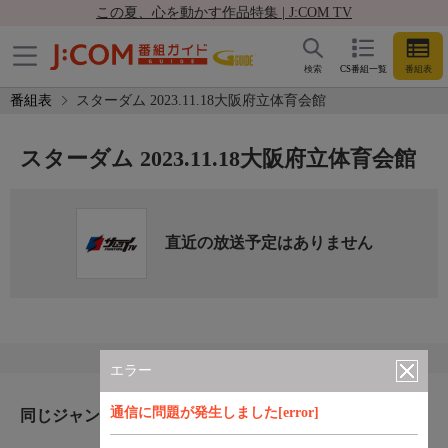
この夏、心を動かす作品特集 | J:COM TV
検索
CS番組一覧
番組表
番組表
スターダム 2023.11.18大阪府立体育会館
スターダム 2023.11.18大阪府立体育会館
直近の放送予定はありません
エラー
通信に問題が発生しました[error]
同じジャンルのおすすめ番組