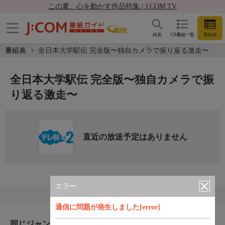
この夏、心を動かす作品特集 | J:COM TV
検索
CS番組一覧
番組表
番組表
全日本大学駅伝 完全版〜独自カメラで振り返る激走〜
全日本大学駅伝 完全版〜独自カメラで振
り返る激走〜
直近の放送予定はありません
エラー
通信に問題が発生しました[error]
同じジャンルのおすすめ番組