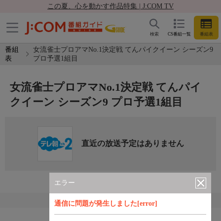
この夏、心を動かす作品特集 | J:COM TV
検索
CS番組一覧
番組表
番組
女流雀士プロアマNo.1決定戦 てんパイクイーン シーズン9
表
プロ予選1組目
女流雀士プロアマNo.1決定戦 てんパイ
クイーン シーズン9 プロ予選1組目
直近の放送予定はありません
エラー
通信に問題が発生しました[error]