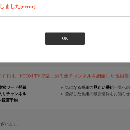
した[error]
OK
組ガイドは、J:COM TVで楽しめる全チャンネルを網羅した番組
検索ワード登録
気になる番組の
見たい番組
一覧への
入りチャンネル
登録した番組の最新情報をお知らせ
ト録画予約
ございます。