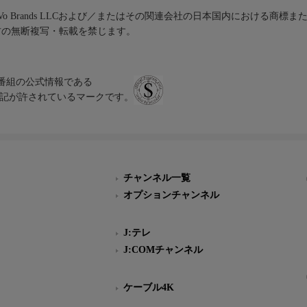
iVo Brands LLCおよび／またはその関連会社の日本国内における商標
材の無断複写・転載を禁じます。
、テレビ番組の公式情報である
スにのみ表記が許されているマークです。
チャンネル一覧
オプションチャンネル
J:テレ
J:COMチャンネル
ケーブル4K