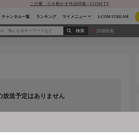
この夏、心を動かす作品特集 | J:COM TV
チャンネル一覧
ランキング
マイメニュー
J:COM STREAM
詳細検索
の放送予定はありません