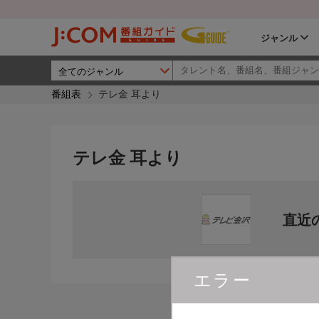
ジャンル
番組表
テレ金 耳より
テレ金 耳より
直近
エラー