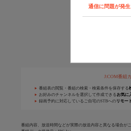
通信に問題が発生しま
J:COM番
番組表の閲覧・番組の検索・検索条件を保存する
お好みのチャンネルを選択して作成できる
お気に
録画予約に対応しているご自宅のSTBへの
リモー
番組内容、放送時間などが実際の放送内容と異なる場合が