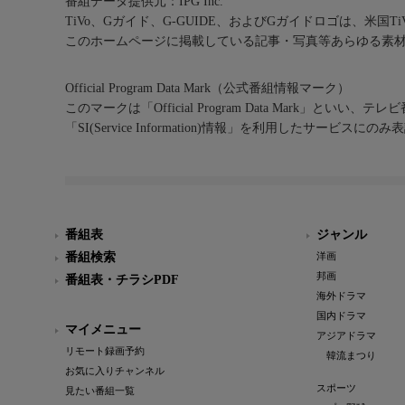
番組データ提供元：IPG Inc.
TiVo、Gガイド、G-GUIDE、およびGガイドロゴは、米国T
このホームページに掲載している記事・写真等あらゆる素
Official Program Data Mark（公式番組情報マーク）
このマークは「Official Program Data Mark」といい
「SI(Service Information)情報」を利用したサービ
番組表
ジャンル
番組検索
洋画
邦画
番組表・チラシPDF
海外ドラマ
国内ドラマ
マイメニュー
アジアドラマ
リモート録画予約
韓流まつり
お気に入りチャンネル
スポーツ
見たい番組一覧