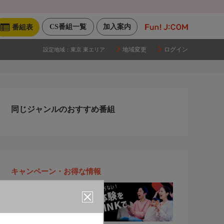
CS番組一覧
加入案内
番組表
地域変更
ログイン
設定地域：
東京 東エリア
同じジャンルのおすすめ番組
キャンペーン・お得な情報