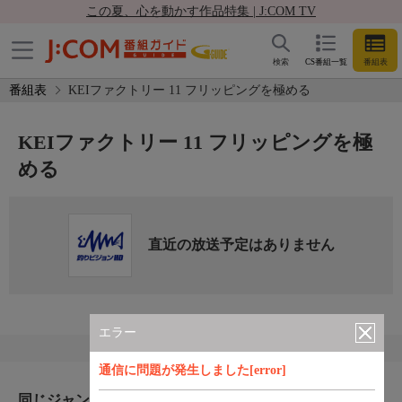
この夏、心を動かす作品特集 | J:COM TV
検索
CS番組一覧
番組表
番組表
KEIファクトリー 11 フリッピングを極める
KEIファクトリー 11 フリッピングを極
める
直近の放送予定はありません
エラー
通信に問題が発生しました[error]
同じジャンルのおすすめ番組