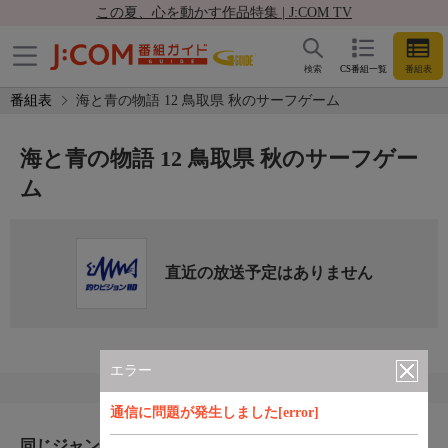
この夏、心を動かす作品特集 | J:COM TV
検索
CS番組一覧
番組表
番組表
海と青の物語 12 鳥取県 秋のサーフゲーム
海と青の物語 12 鳥取県 秋のサーフゲー
ム
直近の放送予定はありません
エラー
通信に問題が発生しました[error]
同じジャンルのおすすめ番組