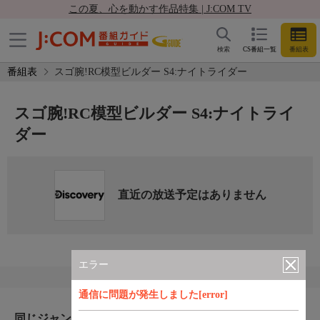
この夏、心を動かす作品特集 | J:COM TV
検索
CS番組一覧
番組表
番組表
スゴ腕!RC模型ビルダー S4:ナイトライダー
スゴ腕!RC模型ビルダー S4:ナイトライ
ダー
直近の放送予定はありません
エラー
通信に問題が発生しました[error]
同じジャンルのおすすめ番組