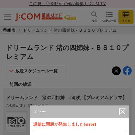
この夏、心を動かす作品特集 | J:COM TV
検索
CS番組一覧
番組表
番組表
ドリームランド 渚の四姉妹 - ＢＳ１０プレミアム
ドリームランド 渚の四姉妹 - ＢＳ１０プ
レミアム
放送スケジュール一覧
前回の放送
ドリームランド 渚の四姉妹 #4[吹]【プレミアムドラマ】
7月30日(木)
09:30〜10:00
エラー
Ch.201
オプション
ＢＳ１０プレミアム
通信に問題が発生しました[error]