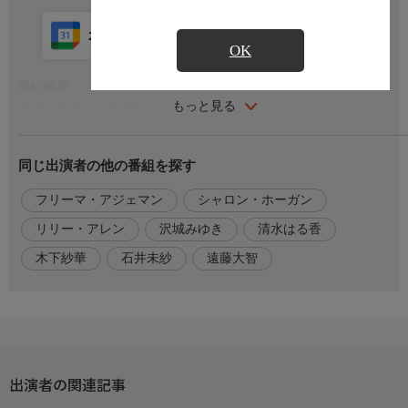
カレンダー登録
アプリ視聴
放送中
OK
番組概要
もっと見る
【プレミアムドラマ】
解説・みどころ
同じ出演者の他の番組を探す
今作がテレビ初出演となるポップ歌手のリリー・アレンと『ドク
ター・フー』のフリーマ・アジェマン主演で、シャロン・ホーガ
フリーマ・アジェマン
シャロン・ホーガン
ン(『バッド・シスターズ』)による短編をもとにしたコメディド
ラマ。海辺の町マーゲイトを舞台に、四姉妹一家の日常生活、恋
リリー・アレン
沢城みゆき
清水はる香
愛、夢、嘘、秘密、悩みをカラフルでポップな映像と共に描く。
木下紗華
石井未紗
遠藤大智
女性中心のキャストで、自分らしく生きる女性たちにエールを送
る、ガールパワー溢れる作品。
監督・出演
[監督]
エリー・ヘイドン
出演者の関連記事
[出演]