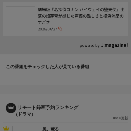
リリー・アレン(沢城みゆき)
劇場版『名探偵コナン ハイウェイの堕天使』出
フリーマ・アジェマン(木下紗華)
演の畑芽育が感じた声優の難しさと横浜流星の
ギャビー・ベスト(清水はる香)
すごさ
エイミー=フィオン・エドワーズ(石井未紗)
2026/04/27
キール・スミス=バイノー(遠藤大智)
J:magazine!
ストーリー
powered by
第４話「マーゲイトの英雄」…四姉妹の祖母ナンが海岸のゴミ拾
い活動で地元の特別功労賞を受賞したことを祝って、一家が授賞
式に集まる。記念撮影のカメラマンからトリッシュが失礼な言動
この番組をチェックした人が見ている番組
を受け、クレアは抗議するが、トリッシュに逆にとがめられる。
クレアはメルに秘密を問い詰めるが、そんな時にナンが気を失っ
て倒れてしまう。
製作年度など
ドリームランド 渚の四姉妹 #4[吹]
リモート録画予約ランキング
製作:2023年 英
(ドラマ)
本編時間:21分
08/06更新
風、薫る