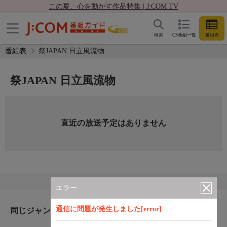
この夏、心を動かす作品特集 | J:COM TV
検索
CS番組一覧
番組表
番組表
祭JAPAN 日立風流物
祭JAPAN 日立風流物
直近の放送予定はありません
エラー
通信に問題が発生しました[error]
同じジャンルのおすすめ番組