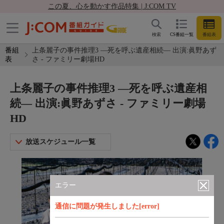
この夏、心を動かす作品特集 | J:COM TV
検索
CS番組一覧
番組表
番組
上条麗子の事件推理3 ―死を呼ぶ遺産相続― 出演:眞野あず
表
さ - ファミリー劇場HD
上条麗子の事件推理3 ―死を呼ぶ遺産相
続― 出演:眞野あずさ - ファミリー劇場
HD
放送スケジュール一覧
エラー
通信に問題が発生しました[error]