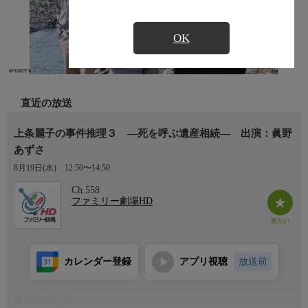
OK
直近の放送
上条麗子の事件推理３ ―死を呼ぶ遺産相続― 出演：眞野
あずさ
8月19日(水)
12:50〜14:50
Ch.558
ファミリー劇場HD
カレンダー登録
アプリ視聴
放送前
番組詳細内容