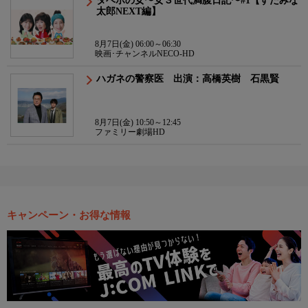
タベホの女〜女３世代満腹日記〜#1【すたみな
太郎NEXT編】
8月7日(金) 06:00～06:30
映画･チャンネルNECO-HD
ハガネの警察医 出演：高橋英樹 石黒賢
8月7日(金) 10:50～12:45
ファミリー劇場HD
キャンペーン・お得な情報