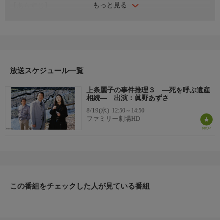
もっと見る
【あらすじ】
上条会計事務所の公認会計士・上条麗子（眞野あずさ）はある
日、同僚の会計士・仙波大次郎（船越英一郎）と長野に向かい、
警察官だった麗子の父の旧友・椎名英輔（河原崎建三）が経営す
るわさび園を訪れる。椎名の息子・公平（尾崎右宗）はわさび園
を担保にレストランを開業しようと考えていたが、数日後、わさ
び園に出入りしていた経営コンサルタント・服部（久保酎吉）が
放送スケジュール一覧
事務所で死体となって発見される・・・。
上条麗子の事件推理３ ―死を呼ぶ遺産
【スタッフ】
相続― 出演：眞野あずさ
【脚本】：土屋斗紀雄 【監督】：鷹森立一
8/19(水)
12:50～14:50
【キャスト】
ファミリー劇場HD
【出演】：眞野あずさ、船越英一郎、高橋かおり、河原崎建三、
鶴田忍、水野純一、尾崎右宗、田代恭子、久保酎吉、野村昭子、
木村元、田山涼成、阿知波悟美、藤岡弘（現・藤岡弘、）
【サブタイトル】
-
【放送・製作】
この番組をチェックした人が見ている番組
2003年初放送
【話数】
-