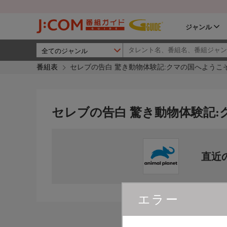
ジャンル
番組表
セレブの告白 驚き動物体験記:クマの国へようこ
セレブの告白 驚き動物体験記
直近
エラー