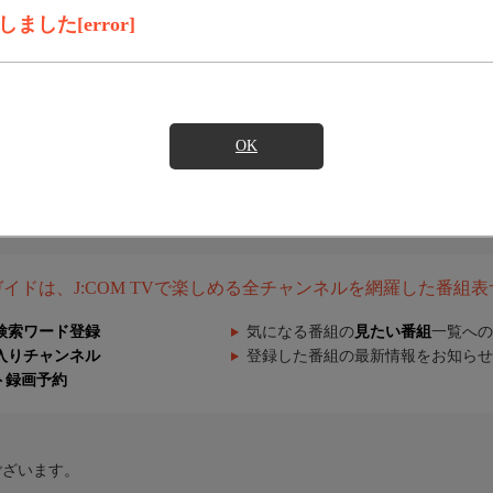
した[error]
OK
組ガイドは、J:COM TVで楽しめる全チャンネルを網羅した番組
検索ワード登録
気になる番組の
見たい番組
一覧への
入りチャンネル
登録した番組の最新情報をお知らせ
ト録画予約
ございます。