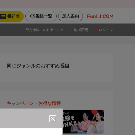
CS番組一覧
加入案内
番組表
地域変更
ログイン
設定地域：
東京 東エリア
同じジャンルのおすすめ番組
キャンペーン・お得な情報