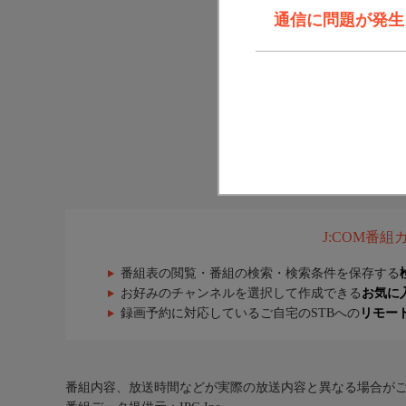
通信に問題が発生しま
J:COM番
番組表の閲覧・番組の検索・検索条件を保存する
お好みのチャンネルを選択して作成できる
お気に
録画予約に対応しているご自宅のSTBへの
リモー
番組内容、放送時間などが実際の放送内容と異なる場合が