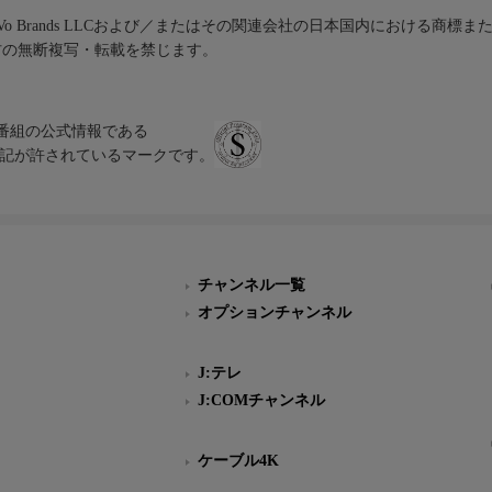
iVo Brands LLCおよび／またはその関連会社の日本国内における商標
材の無断複写・転載を禁じます。
、テレビ番組の公式情報である
スにのみ表記が許されているマークです。
チャンネル一覧
オプションチャンネル
J:テレ
J:COMチャンネル
ケーブル4K