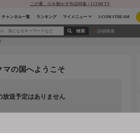
この夏、心を動かす作品特集 | J:COM TV
チャンネル一覧
ランキング
マイメニュー
J:COM STREAM
詳細検索
そ
:クマの国へようこそ
の放送予定はありません