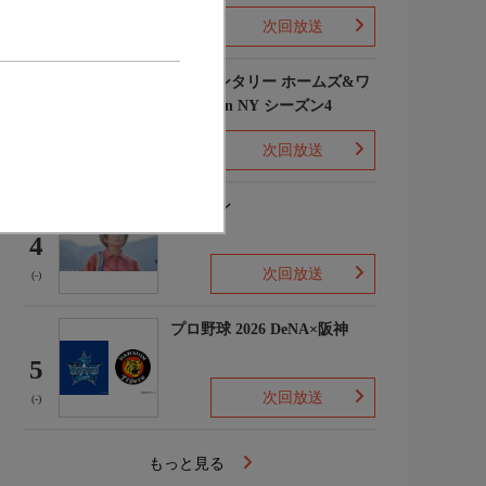
次回放送
(1)
エレメンタリー ホームズ&ワ
トソン in NY シーズン4
3
次回放送
(2)
下山メシ
4
次回放送
(-)
プロ野球 2026 DeNA×阪神
5
次回放送
(-)
もっと見る