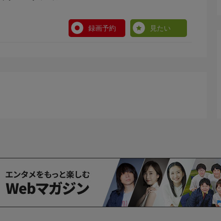
録画予約
見たい