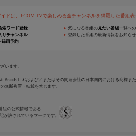
組ガイドは、J:COM TVで楽しめる全チャンネルを網羅した番組
検索ワード登録
気になる番組の
見たい番組
一覧への
入りチャンネル
登録した番組の最新情報をお知らせ
ト録画予約
ございます。
iVo Brands LLCおよび／またはその関連会社の日本国内における商標
材の無断複写・転載を禁じます。
、テレビ番組の公式情報である
スにのみ表記が許されているマークです。