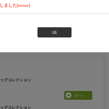
見たい
した[error]
います。
OK
バッグコレクション
見たい
バッグコレクション