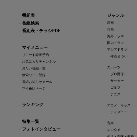
番組表
ジャンル
番組検索
洋画
邦画
番組表・チラシPDF
海外ドラマ
国内ドラマ
マイメニュー
アジアドラマ
リモート録画予約
韓流まつり
お気に入りチャンネル
スポーツ
見たい番組一覧
プロ野球
検索ワード登録
サッカー
番組お知らせメール
ゴルフ
マイ番組ページ
テニス
ランキング
アニメ・キッズ
ディズニー
特集一覧
音楽
フォトインタビュー
エンタメ
生活・趣味・教養