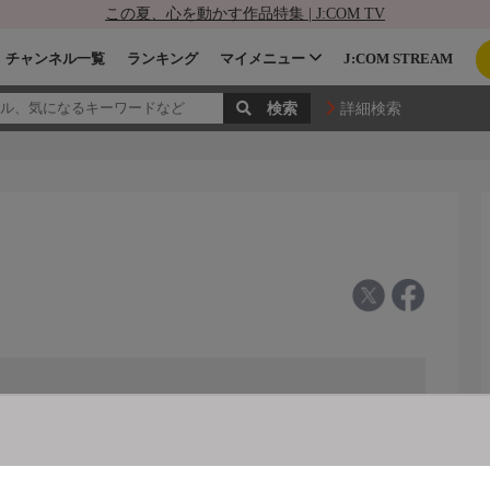
この夏、心を動かす作品特集 | J:COM TV
チャンネル一覧
ランキング
マイメニュー
J:COM STREAM
詳細検索