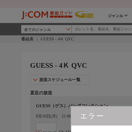
ジャンル
番組表
GUESS - 4Ｋ QVC
GUESS - 4Ｋ QVC
放送スケジュール一覧
直近の放送
GUESS（ゲス）バッグコレクション
エラー
カレンダー登録
8月10日(月)
21:00〜22:00