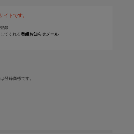
表サイトです。
登録
してくれる
番組お知らせメール
または登録商標です。