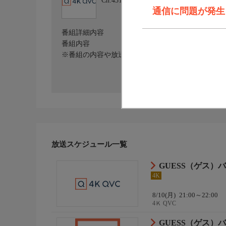
Ch.431
4Ｋ QVC
通信に問題が発生しま
番組詳細内容
番組内容
※番組の内容や放送日時は、変更となる場合がござ
放送スケジュール一覧
GUESS（ゲス）
4K
8/10(月)
21:00～22:00
4Ｋ QVC
GUESS（ゲス）