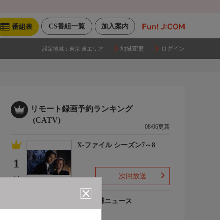
CS番組一覧
加入案内
番組表
地域変更
ログイン
設定地域：
東京 東エリア
リモート録画予約ランキング
(CATV)
08/06更新
X-ファイル シーズン7～8
1
次回放送
(-)
プロ野球ニュース
2