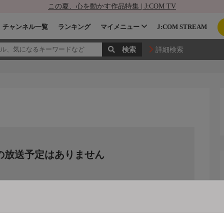
この夏、心を動かす作品特集 | J:COM TV
チャンネル一覧
ランキング
マイメニュー
J:COM STREAM
詳細検索
の放送予定はありません