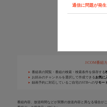
通信に問題が発生しま
J:COM番
番組表の閲覧・番組の検索・検索条件を保存する
お好みのチャンネルを選択して作成できる
お気に
録画予約に対応しているご自宅のSTBへの
リモー
番組内容、放送時間などが実際の放送内容と異なる場合が