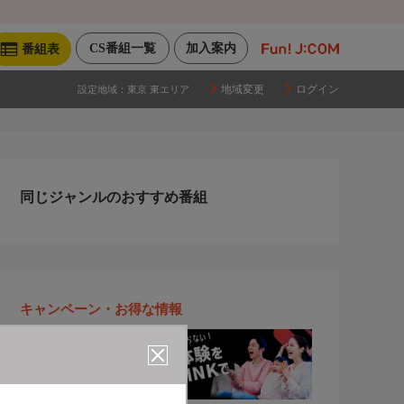
CS番組一覧
加入案内
番組表
地域変更
ログイン
設定地域：
東京 東エリア
同じジャンルのおすすめ番組
キャンペーン・お得な情報