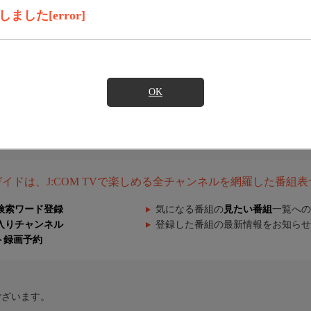
した[error]
OK
組ガイドは、J:COM TVで楽しめる全チャンネルを網羅した番組
検索ワード登録
気になる番組の
見たい番組
一覧への
入りチャンネル
登録した番組の最新情報をお知らせ
ト録画予約
ございます。