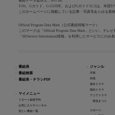
番組データ提供元：IPG Inc.
TiVo、Gガイド、G-GUIDE、およびGガイドロゴは、米国T
このホームページに掲載している記事・写真等あらゆる素
Official Program Data Mark（公式番組情報マーク）
このマークは「Official Program Data Mark」といい
「SI(Service Information)情報」を利用したサービ
番組表
ジャンル
番組検索
洋画
邦画
番組表・チラシPDF
海外ドラマ
国内ドラマ
マイメニュー
アジアドラマ
リモート録画予約
韓流まつり
お気に入りチャンネル
スポーツ
見たい番組一覧