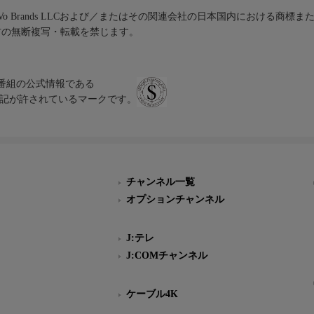
iVo Brands LLCおよび／またはその関連会社の日本国内における商標
材の無断複写・転載を禁じます。
、テレビ番組の公式情報である
スにのみ表記が許されているマークです。
チャンネル一覧
オプションチャンネル
J:テレ
J:COMチャンネル
ケーブル4K