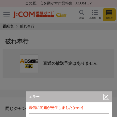
この夏、心を動かす作品特集 | J:COM TV
検索
CS番組一覧
番組表
番組表
破れ奉行
破れ奉行
直近の放送予定はありません
エラー
通信に問題が発生しました[error]
同じジャンルのおすすめ番組