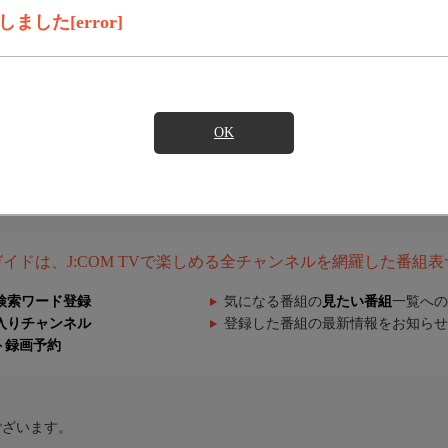
した[error]
OK
組ガイドは、J:COM TVで楽しめる全チャンネルを網羅した番組
検索ワード登録
気になる番組の
見たい番組
一覧への
入りチャンネル
登録した番組の最新情報をお知らせ
ト録画予約
ございます。