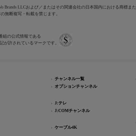
iVo Brands LLCおよび／またはその関連会社の日本国内における商標
材の無断複写・転載を禁じます。
、テレビ番組の公式情報である
スにのみ表記が許されているマークです。
チャンネル一覧
オプションチャンネル
J:テレ
J:COMチャンネル
ケーブル4K