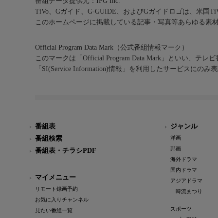
番組データ提供元：IPG Inc.
TiVo、Gガイド、G-GUIDE、およびGガイドロゴは、米国T
このホームページに掲載している記事・写真等あらゆる素
Official Program Data Mark（公式番組情報マーク）
このマークは「Official Program Data Mark」といい
「SI(Service Information)情報」を利用したサービ
番組表
ジャンル
番組検索
洋画
邦画
番組表・チラシPDF
海外ドラマ
国内ドラマ
マイメニュー
アジアドラマ
リモート録画予約
韓流まつり
お気に入りチャンネル
スポーツ
見たい番組一覧