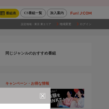
CS番組一覧
加入案内
番組表
地域変更
ログイン
設定地域：
東京 東エリア
同じジャンルのおすすめ番組
キャンペーン・お得な情報