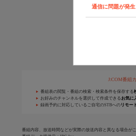
通信に問題が発生しま
J:COM番
番組表の閲覧・番組の検索・検索条件を保存する
お好みのチャンネルを選択して作成できる
お気に
録画予約に対応しているご自宅のSTBへの
リモー
番組内容、放送時間などが実際の放送内容と異なる場合が